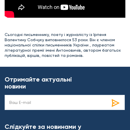
Сьогодні письменнику, поету і журналісту із Ірпеня
Валентину Собчуку виповнилося 53 роки. Він є членом
національної спілки письменників України , лауреатом
літературної премії імені Антоновичів, автором багатьох
публікацій, віршів, повістей та романів.
Отримайте актуальні
новини
Слідкуйте за новинами у