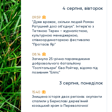
4 серпня, вівторок
09:59
"Дуже вражає, скільки людей Роман
Ратушний досі об'єднує". Інтерв’ю з
Тетяною Терен – журналісткою,
культурною менеджеркою,
співкоординаторкою фестивалю
"Протасів Яр"
08:14
Загинула 25-річна парамедикиня
добровольчого батальйону
"Госпітальєри" Єва Ройтер, відома під
позивним "Еліпс"
3 серпня, понеділок
15:40
Знищена історія двох регіонів: окупанти
спалили у Бериславі дерев'яний
козацький храм із Переволочної