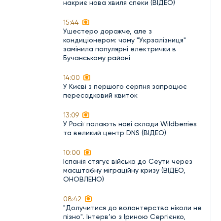
накриє нова хвиля спеки (ВІДЕО)
15:44
Ушестеро дорожче, але з
кондиціонером: чому "Укрзалізниця"
замінила популярні електрички в
Бучанському районі
14:00
У Києві з першого серпня запрацює
пересадковий квиток
13:09
У Росії палають нові склади Wildberries
та великий центр DNS (ВІДЕО)
10:00
Іспанія стягує війська до Сеути через
масштабну міграційну кризу (ВІДЕО,
ОНОВЛЕНО)
08:42
"Долучитися до волонтерства ніколи не
пізно". Інтерв’ю з Іриною Сергієнко,