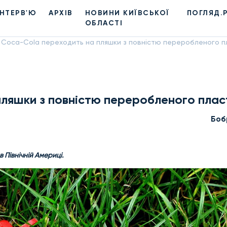
ІНТЕРВ'Ю
АРХІВ
НОВИНИ КИЇВСЬКОЇ
ПОГЛЯД.
ОБЛАСТІ
Coca-Cola переходить на пляшки з повністю переробленого п
ляшки з повністю переробленого плас
Боб
 Північній Америці.