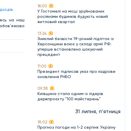
16:00
ідходів
.
У Гостомелі на місці зруйнованих
росіянами будинків будують новий
тесь на наш
житловий квартал
обов’язково
13:24
Зниклий безвісти 19-річний підліток із
Херсонщини воює у складі армії РФ:
уперше встановлено шокуючий
прецедент
11:00
Президент підписав указ про кадрове
оновлення РНБО
09:38
Київщина стала одним із лідерів
держпроєкту "100 майстерень"
31 липня, п’ятниця
18:02
Прогноз погоди на 1-2 серпня: Україну