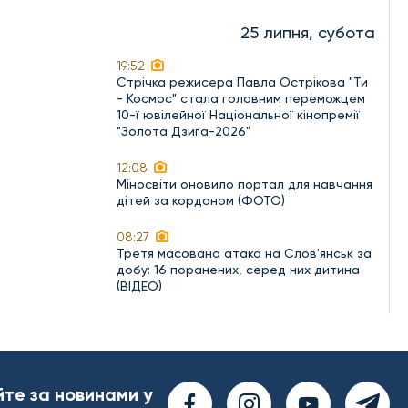
25 липня, субота
19:52
Стрічка режисера Павла Острікова "Ти
- Космос" стала головним переможцем
10-ї ювілейної Національної кінопремії
"Золота Дзиґа-2026"
12:08
Міносвіти оновило портал для навчання
дітей за кордоном (ФОТО)
08:27
Третя масована атака на Слов'янськ за
добу: 16 поранених, серед них дитина
(ВІДЕО)
йте за новинами у