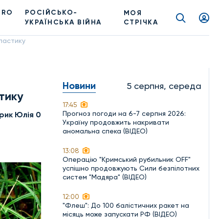
PRO
РОСІЙСЬКО-
МОЯ
УКРАЇНСЬКА ВІЙНА
СТРІЧКА
ластику
Новини
5 серпня, середа
тику
17:45
Прогноз погоди на 6-7 серпня 2026:
рик Юлія 0
Україну продовжить накривати
аномальна спека (ВІДЕО)
13:08
Операцію "Кримський рубильник OFF"
успішно продовжують Сили безпілотних
систем "Мадяра" (ВІДЕО)
12:00
"Флеш": До 100 балістичних ракет на
місяць може запускати РФ (ВІДЕО)