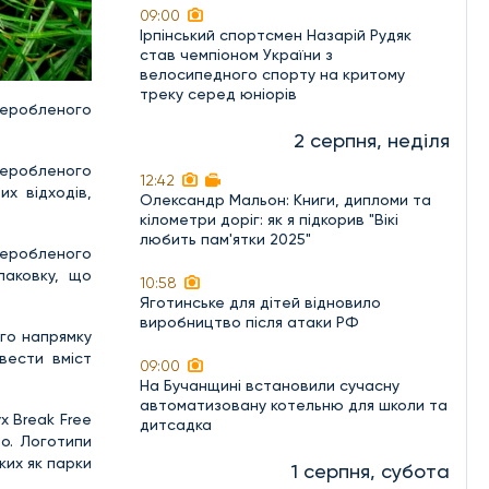
09:00
Ірпінський спортсмен Назарій Рудяк
став чемпіоном України з
велосипедного спорту на критому
треку серед юніорів
реробленого
2 серпня, неділя
ереробленого
12:42
их відходів,
Олександр Мальон: Книги, дипломи та
кілометри доріг: як я підкорив "Вікі
любить пам'ятки 2025"
ереробленого
паковку, що
10:58
Яготинське для дітей відновило
виробництво після атаки РФ
ого напрямку
вести вміст
09:00
На Бучанщині встановили сучасну
автоматизовану котельню для школи та
х Break Free
дитсадка
Co. Логотипи
ких як парки
1 серпня, субота