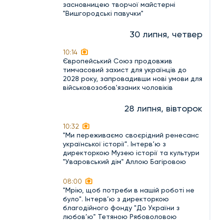
засновницею творчої майстерні
"Вишгородські павучки"
30 липня, четвер
10:14
Європейський Союз продовжив
тимчасовий захист для українців до
2028 року, запровадивши нові умови для
військовозобов'язаних чоловіків
28 липня, вівторок
10:32
"Ми переживаємо своєрідний ренесанс
української історії". Інтерв’ю з
директоркою Музею історії та культури
"Уваровський дім" Аллою Багіровою
08:00
"Мрію, щоб потреби в нашій роботі не
було". Інтерв’ю з директоркою
благодійного фонду "До України з
любов’ю" Тетяною Рябоволовою