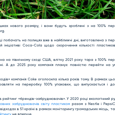
шках нового розміру, і вони будуть зроблені з на 100% пе
rg.
пці побачать на полицях вже в найближчі дні, виготовлена з п
ій ініціативі Coca-Cola щодо скорочення кількості пластиков
пна на північному сході США, влітку 2021 року тара з 100% п
їні. А до 2025 року компанія планує повністю перейти на у
ходів» компанія Coke оголосила кілька років тому. В рамках ць
равляти на переробку 100% упаковки, що випускається і до
 рейтинг «брендів-забруднювачів». У 2020 році екологічний ру
вних забруднювачів світу пластиком
разом з Nestle і Pepsi
 відходах в 51 країні в рамках моніторингу громадських місць, та
ейтингу
не вперше.