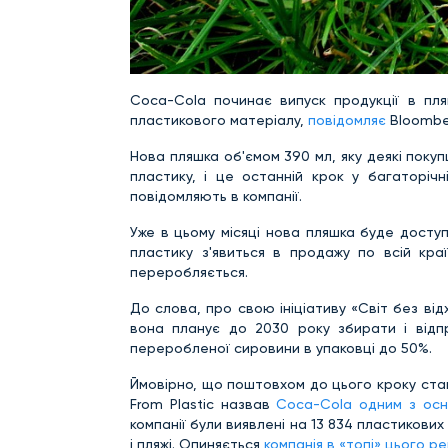
Coca-Cola починає випуск продукції в пля
пластикового матеріалу,
повідомляє
Bloombe
Нова пляшка об'ємом 390 мл, яку деякі поку
пластику, і це останній крок у багаторічн
повідомляють в компанії.
Уже в цьому місяці нова пляшка буде досту
пластику з'явиться в продажу по всій кра
переробляється.
До слова, про свою ініціативу «Світ без від
вона планує до 2030 року збирати і відп
переробленої сировини в упаковці до 50%.
Ймовірно, що поштовхом до цього кроку став
From Plastic назвав
Coca-Cola одним з осно
компанії були виявлені на 13 834 пластикових
і пляжі. Опиняється
компанія в «топі» цього р