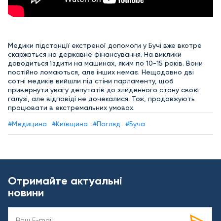
Медики підстанції екстреної допомоги у Бучі вже вкотре
скаржаться на державне фінансування. На виклики
доводиться їздити на машинах, яким по 10-15 років. Вони
постійно ломаються, але інших немає. Нещодавно дві
сотні медиків вийшли під стіни парламенту, щоб
привернути увагу депутатів до злиденного стану своєї
галузі, але відповіді не дочекалися. Тож, продовжують
працювати в екстремальних умовах.
#Медицина
#Київщина
#Погляд
#Буча
Отримайте актуальні
новини