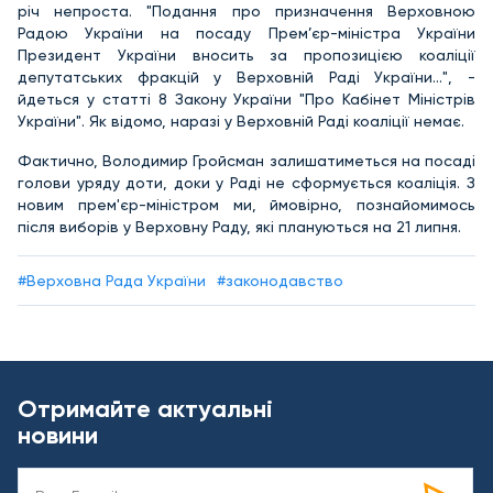
річ непроста. "Подання про призначення Верховною
Радою України на посаду Прем’єр-міністра України
Президент України вносить за пропозицією коаліції
депутатських фракцій у Верховній Раді України…", -
йдеться у статті 8 Закону України "Про Кабінет Міністрів
України". Як відомо, наразі у Верховній Раді коаліції немає.
Фактично, Володимир Гройсман залишатиметься на посаді
голови уряду доти, доки у Раді не сформується коаліція. З
новим прем'єр-міністром ми, ймовірно, познайомимось
після виборів у Верховну Раду, які плануються на 21 липня.
#Верховна Рада України
#законодавство
Отримайте актуальні
новини