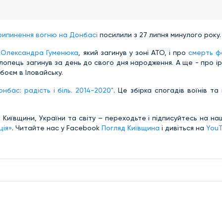
рипинення вогню на Донбасі
посилили з 27 липня минулого року.
о
Олександра Гуменюка
, який загинув у зоні АТО, і
про
смерть ф
хлопець загинув за день до свого дня народження. А ще - про і
 боєм в Іловайську.
нбас: радість і біль. 2014-2020"
. Це збірка спогадів воїнів та
 Київщини, України та світу – переходьте і підписуйтесь на н
ція»
. Читайте нас у Facebook
Погляд Київщина
і дивіться на
You