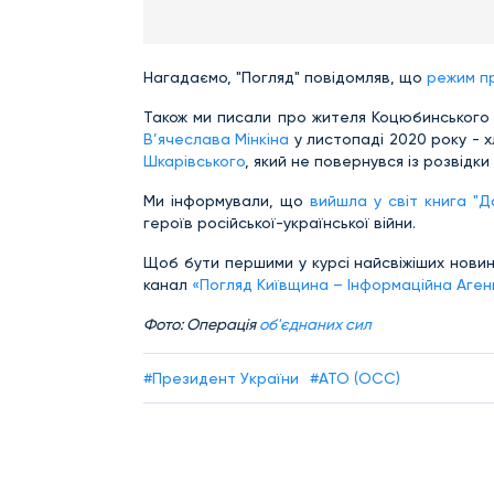
Нагадаємо, "Погляд" повідомляв, що
режим п
Також ми писали про жителя Коцюбинськог
В’ячеслава Мінкіна
у листопаді 2020 року - 
Шкарівського
, який не повернувся із розвідки
Ми інформували, що
вийшла у світ книга "До
героїв російської-української війни.
Щоб бути першими у курсі найсвіжіших новин
канал
«Погляд Київщина – Інформаційна Аген
Фото: Операція
об'єднаних сил
#Президент України
#АТО (ОСС)