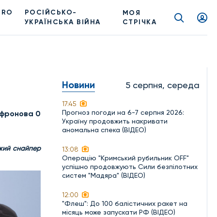
PRO
РОСІЙСЬКО-
МОЯ
УКРАЇНСЬКА ВІЙНА
СТРІЧКА
Новини
5 серпня, середа
17:45
Прогноз погоди на 6-7 серпня 2026:
фронова 0
Україну продовжить накривати
аномальна спека (ВІДЕО)
ожий снайпер
13:08
Операцію "Кримський рубильник OFF"
успішно продовжують Сили безпілотних
систем "Мадяра" (ВІДЕО)
12:00
"Флеш": До 100 балістичних ракет на
місяць може запускати РФ (ВІДЕО)