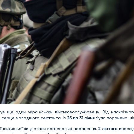
ув ще один український військовослужбовець. Від наскрізног
 серце молодшого сержанта. Із
25 по 31 січня
було поранено шіс
їнських воїнів дістали вогнепальні поранення.
2 лютого
внаслід