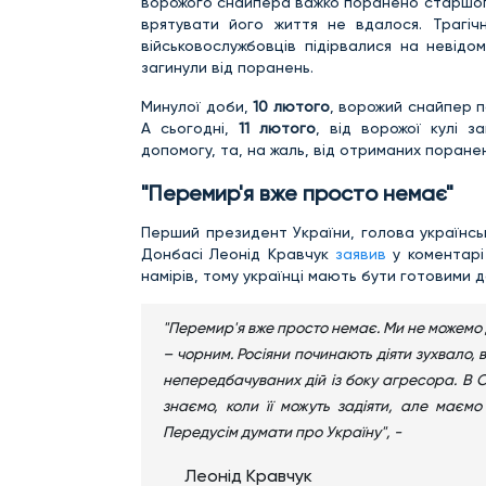
ворожого снайпера важко поранено старшого 
врятувати його життя не вдалося. Трагі
військовослужбовців підірвалися на невідо
загинули від поранень.
Минулої доби,
10 лютого
, ворожий снайпер п
А сьогодні,
11 лютого
, від ворожої кулі з
допомогу, та, на жаль, від отриманих поранен
"Перемир'я вже просто немає"
Перший президент України, голова українськ
Донбасі Леонід Кравчук
заявив
у коментарі
намірів, тому українці мають бути готовими 
"Перемир'я вже просто немає. Ми не можемо д
– чорним. Росіяни починають діяти зухвало, 
непередбачуваних дій із боку агресора. В 
знаємо, коли її можуть задіяти, але маємо
Передусім думати про Україну", -
Леонід Кравчук