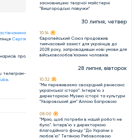
засновницею творчої майстерні
"Вишгородські павучки"
30 липня, четвер
астівчанина
10:14
Європейський Союз продовжив
рпінця
Сергія
тимчасовий захист для українців до
2028 року, запровадивши нові умови для
військовозобов'язаних чоловіків
 нарисів про
28 липня, вівторок
аш телеграм-
10:32
Tube
.
"Ми переживаємо своєрідний ренесанс
української історії". Інтерв’ю з
директоркою Музею історії та культури
"Уваровський дім" Аллою Багіровою
08:00
"Мрію, щоб потреби в нашій роботі не
було". Інтерв’ю з директоркою
благодійного фонду "До України з
любов’ю" Тетяною Рябоволовою