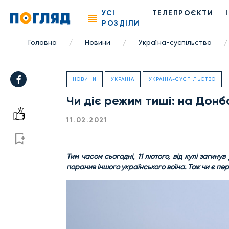
УСІ
ТЕЛЕПРОЄКТИ
РОЗДІЛИ
Головна
Новини
Україна-суспільство
/
/
/
НОВИНИ
УКРАЇНА
УКРАЇНА-СУСПІЛЬСТВО
Чи діє режим тиші: на Донб
11.02.2021
Тим часом сьогодні,
11 лютого,
від кулі загинув
поранив іншого українського воїна. То
ж чи є пе