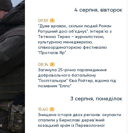
4 серпня, вівторок
09:59
"Дуже вражає, скільки людей Роман
Ратушний досі об'єднує". Інтерв’ю з
Тетяною Терен – журналісткою,
культурною менеджеркою,
співкоординаторкою фестивалю
"Протасів Яр"
08:14
Загинула 25-річна парамедикиня
добровольчого батальйону
"Госпітальєри" Єва Ройтер, відома під
позивним "Еліпс"
3 серпня, понеділок
15:40
Знищена історія двох регіонів: окупанти
спалили у Бериславі дерев'яний
козацький храм із Переволочної