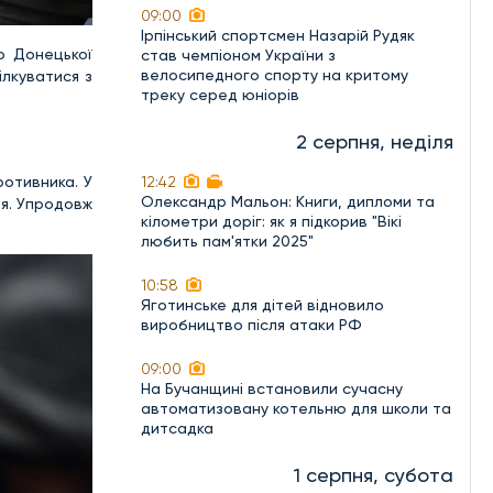
09:00
Ірпінський спортсмен Назарій Рудяк
о Донецької
став чемпіоном України з
велосипедного спорту на критому
ілкуватися з
треку серед юніорів
2 серпня, неділя
ротивника. У
12:42
Олександр Мальон: Книги, дипломи та
ня. Упродовж
кілометри доріг: як я підкорив "Вікі
любить пам'ятки 2025"
10:58
Яготинське для дітей відновило
виробництво після атаки РФ
09:00
На Бучанщині встановили сучасну
автоматизовану котельню для школи та
дитсадка
1 серпня, субота