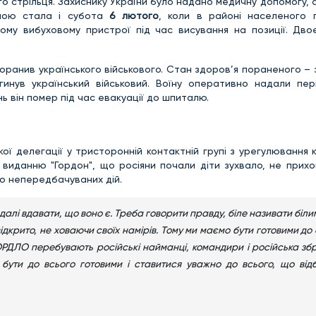
стрільця. Захиснику України було надано медичну допомогу, а
чною стала і субота
6 лютого
, коли в районі населеного 
мому вибуховому пристрої під час висування на позиції. Двоє
оранив українського військового. Стан здоров’я пораненого – 
агинув український військовий. Воїну оперативно надали пе
ь він помер під час евакуації до шпиталю.
ої делегації у тристоронній контактній групі з урегулювання 
 виданню "Гордон", що росіяни почали діти зухвало, не прих
до непередбачуваних дій.
алі вдавати, що воно є. Треба говорити правду, біле називати біли
відкрито, не ховаючи своїх намірів. Тому ми маємо бути готовими до
ОРДЛО перебувають російські найманці, командири і російська збр
 бути до всього готовими і ставитися уважно до всього, що відб