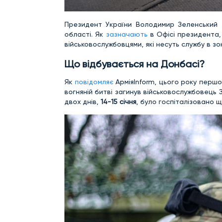
Президент України Володимир Зеленський т
області. Як
зазначають
в Офісі президента,
військовослужбовцями, які несуть службу в з
Що відбувається на Донбасі?
Як
повідомляє
АрміяInform, цього року перш
вогняній битві загинув військовослужбовець 
двох днів,
14-15 січня
, було госпіталізовано щ