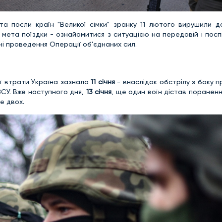
а посли країн "Великої сімки" зранку 11 лютого вирушили д
 мета поїздки - ознайомитися з ситуацією на передовій і посп
оні проведення Операції об'єднаних сил.
ої втрати Україна зазнала
11 січня
- внаслідок обстрілу з боку п
ЗСУ. Вже наступного дня,
13 січня
, ще один воїн дістав поранен
е двох.