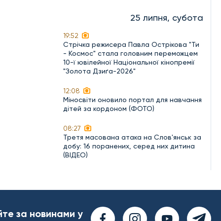
25 липня, субота
19:52
Стрічка режисера Павла Острікова "Ти
- Космос" стала головним переможцем
10-ї ювілейної Національної кінопремії
"Золота Дзиґа-2026"
12:08
Міносвіти оновило портал для навчання
дітей за кордоном (ФОТО)
08:27
Третя масована атака на Слов'янськ за
добу: 16 поранених, серед них дитина
(ВІДЕО)
йте за новинами у