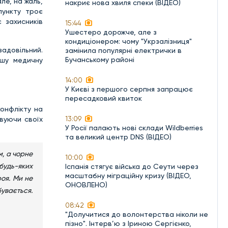
ле, на жаль,
накриє нова хвиля спеки (ВІДЕО)
пункту троє
 захисників
15:44
Ушестеро дорожче, але з
кондиціонером: чому "Укрзалізниця"
задовільний.
замінила популярні електрички в
Бучанському районі
ршу медичну
14:00
У Києві з першого серпня запрацює
пересадковий квиток
конфлікту на
13:09
овуючи своїх
У Росії палають нові склади Wildberries
та великий центр DNS (ВІДЕО)
м, а чорне
10:00
 будь-яких
Іспанія стягує війська до Сеути через
масштабну міграційну кризу (ВІДЕО,
оя. Ми не
ОНОВЛЕНО)
увається.
08:42
"Долучитися до волонтерства ніколи не
пізно". Інтерв’ю з Іриною Сергієнко,