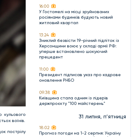
16:00
У Гостомелі на місці зруйнованих
росіянами будинків будують новий
житловий квартал
13:24
Зниклий безвісти 19-річний підліток із
Херсонщини воює у складі армії РФ:
уперше встановлено шокуючий
прецедент
11:00
Президент підписав указ про кадрове
оновлення РНБО
09:38
Київщина стала одним із лідерів
держпроєкту "100 майстерень"
о кульового
31 липня, п’ятниця
тьох воїнів.
18:02
ок пострілу
Прогноз погоди на 1-2 серпня: Україну