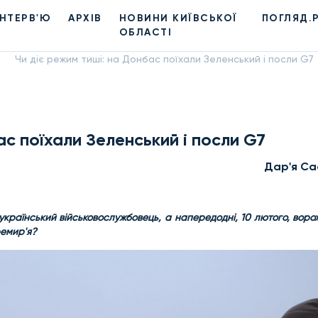
ІНТЕРВ'Ю
АРХІВ
НОВИНИ КИЇВСЬКОЇ
ПОГЛЯД.
ОБЛАСТІ
Чи діє режим тиші: на Донбас поїхали Зеленський і посли G7
ас поїхали Зеленський і посли G7
Дар'я Са
 український військовослужбовець, а напередодні, 10 лютого, вор
ремир'я?