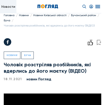
Новости
/
/
/
/
Головна
Новини
Новини Київської області
Бучанський район
/
Буча
Чоловік розстріляв розбійників, які вдерлись до його маєтку (ВІДЕО)
НОВИНИ
БУЧА
Чоловік розстріляв розбійників, які
вдерлись до його маєтку (ВІДЕО)
новин Погляд
18.11.2021