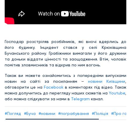
Господар розстріляв розбійників, які вночі вдерлись до
його будинку. Інцидент стався у селі Крюківщина
Бучанського району. Грабіжники вимагали у його дружини
та доньки віддати цінності та заощадження. Втім, чоловік
помітив зловмисників та відкрив по ним вогонь.
Також ви можете ознайомитись з попередніми випусками
новин на сайті за посиланням –
новини Київщини
,
обговорити це на
Facebook
в коментарях під відео. Також
можна долучитись до перегляду наших сюжетів на
Youtube
,
або можна слідкувати за нами в
Telegram
канал.
#Погляд
#Буча
#новини
#пограбування
#Поліція
#Про гол