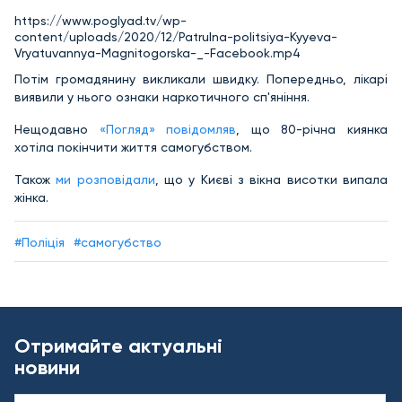
https://www.poglyad.tv/wp-
content/uploads/2020/12/Patrulna-politsiya-Kyyeva-
Vryatuvannya-Magnitogorska-_-Facebook.mp4
Потім громадянину викликали швидку. Попередньо, лікарі
виявили у нього ознаки наркотичного сп'яніння.
Нещодавно
«Погляд» повідомляв
, що 80-річна киянка
хотіла покінчити життя самогубством.
Також
ми розповідали
, що у Києві з вікна висотки випала
жінка.
#Поліція
#самогубство
Отримайте актуальні
новини