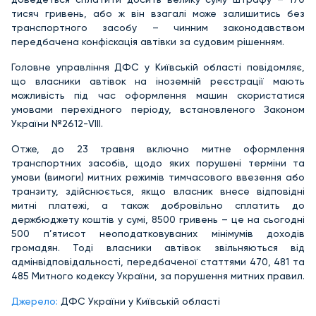
тисяч гривень, або ж він взагалі може залишитись без
транспортного засобу – чинним законодавством
передбачена конфіскація автівки за судовим рішенням.
Головне управління ДФС у Київській області повідомляє,
що власники автівок на іноземній реєстрації мають
можливість під час оформлення машин скористатися
умовами перехідного періоду, встановленого Законом
України №2612-VIII.
Отже, до 23 травня включно митне оформлення
транспортних засобів, щодо яких порушені терміни та
умови (вимоги) митних режимів тимчасового ввезення або
транзиту, здійснюється, якщо власник внесе відповідні
митні платежі, а також добровільно сплатить до
держбюджету коштів у сумі, 8500 гривень – це на сьогодні
500 п’ятисот неоподатковуваних мінімумів доходів
громадян. Тоді власники автівок звільняються від
адмінвідповідальності, передбаченої статтями 470, 481 та
485 Митного кодексу України, за порушення митних правил.
Джерело:
ДФС України у Київській області