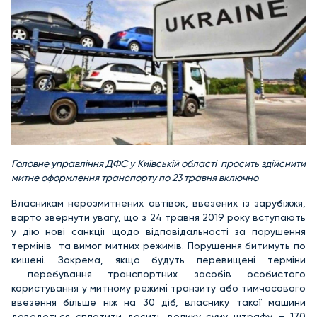
Головне управління ДФС у Київській області просить здійснити
митне оформлення транспорту по 23 травня включно
Власникам нерозмитнених автівок, ввезених із зарубіжжя,
варто звернути увагу, що з 24 травня 2019 року вступають
у дію нові санкції щодо відповідальності за порушення
термінів та вимог митних режимів. Порушення битимуть по
кишені. Зокрема, якщо будуть перевищені терміни
перебування транспортних засобів особистого
користування у митному режимі транзиту або тимчасового
ввезення більше ніж на 30 діб, власнику такої машини
доведеться сплатити досить велику суму штрафу – 170