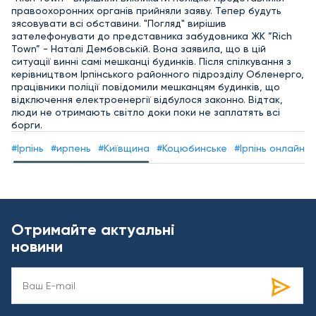
правоохоронних органів прийняли заяву. Тепер будуть
зясовувати всі обставини. "Погляд" вирішив
зателефонувати до представника забудовника ЖК ”Rich
Town” - Наталі Дембовській. Вона заявила, що в цій
ситуації винні самі мешканці будинків. Після спілкування з
керівництвом Ірпінського районного підрозділу Обленерго,
працівники поліції повідомили мешканцям будинків, що
відключення електроенергії відбулося законно. Відтак,
люди не отримають світло доки поки не заплатять всі
борги.
#Ірпінь
#ирпень
#Київщина
#Коцюбинське
#Ірпінь онлайн
Отримайте актуальні
новини