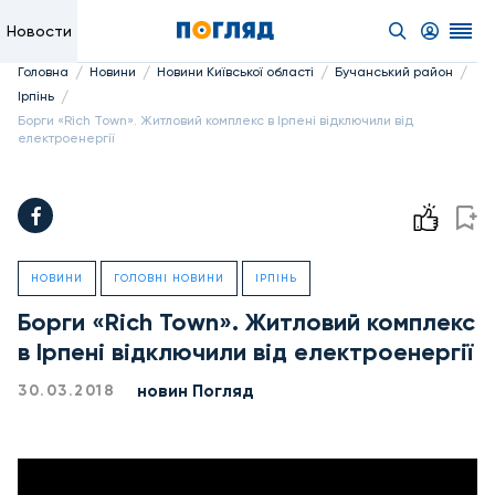
Новости
/
/
/
/
Головна
Новини
Новини Київської області
Бучанський район
/
Ірпінь
Борги «Rich Town». Житловий комплекс в Ірпені відключили від
електроенергії
НОВИНИ
ГОЛОВНІ НОВИНИ
ІРПІНЬ
Борги «Rich Town». Житловий комплекс
в Ірпені відключили від електроенергії
новин Погляд
30.03.2018