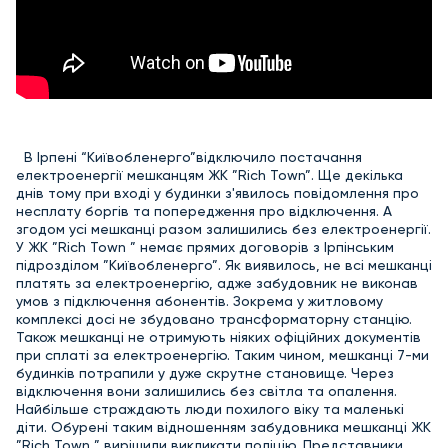
В Ірпені “Київобленерго”відключило постачання
електроенергії мешканцям ЖК ”Rich Town”. Ще декілька
днів тому при вході у будинки з'явилось повідомлення про
несплату боргів та попередження про відключення. А
згодом усі мешканці разом залишились без електроенергії.
У ЖК ”Rich Town ” немає прямих договорів з Ірпінським
підрозділом ”Київобленерго”. Як виявилось, не всі мешканці
платять за електроенергію, адже забудовник не виконав
умов з підключення абонентів. Зокрема у житловому
комплексі досі не збудовано трансформаторну станцію.
Також мешканці не отримують ніяких офіційних документів
при сплаті за електроенергію. Таким чином, мешканці 7-ми
будинків потрапили у дуже скрутне становище. Через
відключення вони залишились без світла та опалення.
Найбільше страждають люди похилого віку та маленькі
діти. Обурені таким відношенням забудовника мешканці ЖК
”Rich Town ” вирішили викликати поліцію. Представники