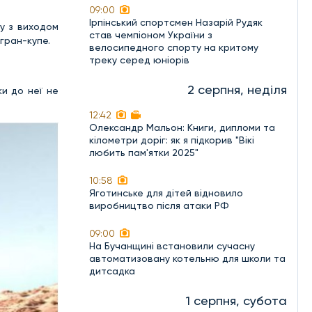
09:00
Ірпінський спортсмен Назарій Рудяк
у з виходом
став чемпіоном України з
гран-купе.
велосипедного спорту на критому
треку серед юніорів
2 серпня, неділя
и до неї не
12:42
Олександр Мальон: Книги, дипломи та
кілометри доріг: як я підкорив "Вікі
любить пам'ятки 2025"
10:58
Яготинське для дітей відновило
виробництво після атаки РФ
09:00
На Бучанщині встановили сучасну
автоматизовану котельню для школи та
дитсадка
1 серпня, субота