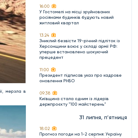
16:00
У Гостомелі на місці зруйнованих
росіянами будинків будують новий
житловий квартал
13:24
Зниклий безвісти 19-річний підліток із
Херсонщини воює у складі армії РФ:
уперше встановлено шокуючий
прецедент
11:00
Президент підписав указ про кадрове
оновлення РНБО
ї, мерзла в
09:38
Київщина стала одним із лідерів
держпроєкту "100 майстерень"
31 липня, п’ятниця
18:02
Прогноз погоди на 1-2 серпня: Україну