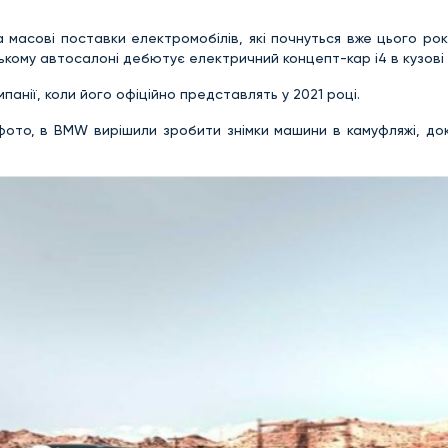
масові поставки електромобілів, які почнуться вже цього рок
ському автосалоні дебютує електричний концепт-кар i4 в кузові 
анії, коли його офіційно представлять у 2021 році.
ото, в BMW вирішили зробити знімки машини в камуфляжі, док