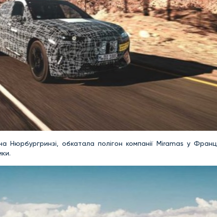
 Нюрбургринзі, обкатала полігон компанії Miramas у Франці
ики.