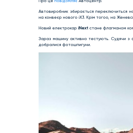
Про це
повідомляє
Автоцентр.
Автовиробник збирається переключиться на 
на конвеєр нового iX3. Крім тогоо, на Женев
Новий електрокар
iNext
стане флагманом комп
Зараз машину активно тестують. Судячи з ф
добралися фотошпигуни.