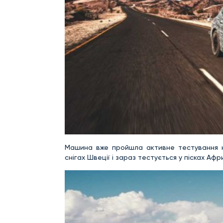
Машина вже пройшла активне тестування на
снігах Швеції і зараз тестується у пісках Афр