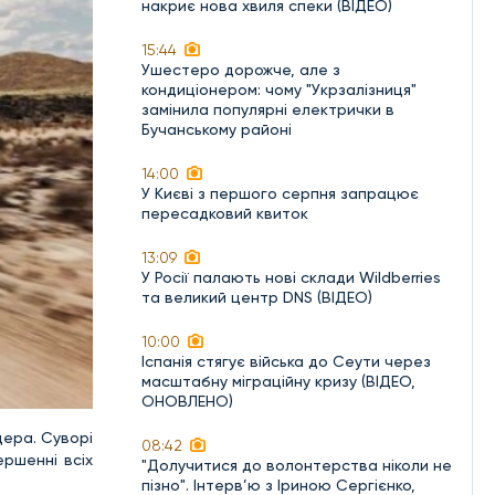
накриє нова хвиля спеки (ВІДЕО)
15:44
Ушестеро дорожче, але з
кондиціонером: чому "Укрзалізниця"
замінила популярні електрички в
Бучанському районі
14:00
У Києві з першого серпня запрацює
пересадковий квиток
13:09
У Росії палають нові склади Wildberries
та великий центр DNS (ВІДЕО)
10:00
Іспанія стягує війська до Сеути через
масштабну міграційну кризу (ВІДЕО,
ОНОВЛЕНО)
дера. Суворі
08:42
ершенні всіх
"Долучитися до волонтерства ніколи не
пізно". Інтерв’ю з Іриною Сергієнко,