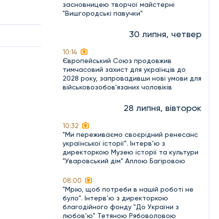
засновницею творчої майстерні
"Вишгородські павучки"
30 липня, четвер
10:14
Європейський Союз продовжив
тимчасовий захист для українців до
2028 року, запровадивши нові умови для
військовозобов'язаних чоловіків
28 липня, вівторок
10:32
"Ми переживаємо своєрідний ренесанс
української історії". Інтерв’ю з
директоркою Музею історії та культури
"Уваровський дім" Аллою Багіровою
08:00
"Мрію, щоб потреби в нашій роботі не
було". Інтерв’ю з директоркою
благодійного фонду "До України з
любов’ю" Тетяною Рябоволовою