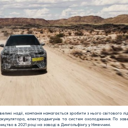
икі надії, компанія намагається зробити з нього світового лі
 акумулятора, електродвигунів та систем охолодження. По зав
цтво в 2021 році на заводі в Дингольфінгу у Німеччині.