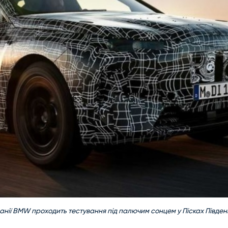
ії BMW проходить тестування під палючим сонцем у Пісках Півден