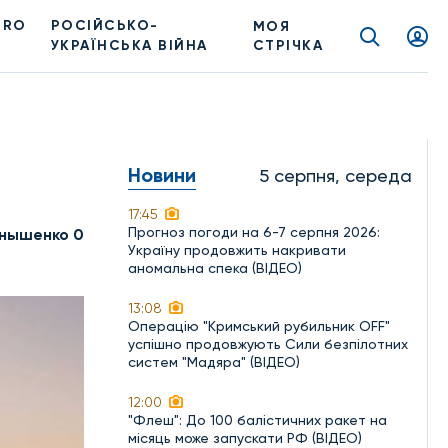
PRO
РОСІЙСЬКО-
МОЯ
УКРАЇНСЬКА ВІЙНА
СТРІЧКА
Новини
5 серпня, середа
17:45
Прогноз погоди на 6-7 серпня 2026:
нышенко 0
Україну продовжить накривати
аномальна спека (ВІДЕО)
13:08
Операцію "Кримський рубильник OFF"
успішно продовжують Сили безпілотних
систем "Мадяра" (ВІДЕО)
12:00
"Флеш": До 100 балістичних ракет на
місяць може запускати РФ (ВІДЕО)