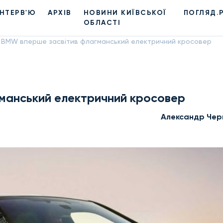
ІНТЕРВ'Ю
АРХІВ
НОВИНИ КИЇВСЬКОЇ
ПОГЛЯД.
ОБЛАСТІ
BMW вперше засвітив флагманський електричний кросовер
манський електричний кросовер
Александр Чер