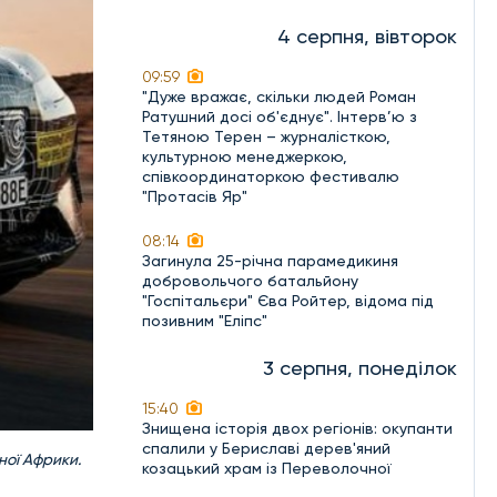
4 серпня, вівторок
09:59
"Дуже вражає, скільки людей Роман
Ратушний досі об'єднує". Інтерв’ю з
Тетяною Терен – журналісткою,
культурною менеджеркою,
співкоординаторкою фестивалю
"Протасів Яр"
08:14
Загинула 25-річна парамедикиня
добровольчого батальйону
"Госпітальєри" Єва Ройтер, відома під
позивним "Еліпс"
3 серпня, понеділок
15:40
Знищена історія двох регіонів: окупанти
спалили у Бериславі дерев'яний
ної Африки.
козацький храм із Переволочної