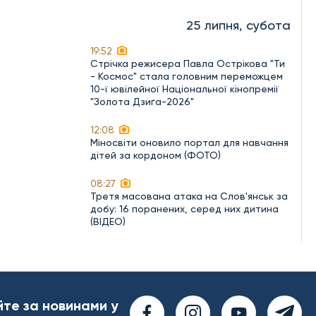
25 липня, субота
19:52
Стрічка режисера Павла Острікова "Ти
- Космос" стала головним переможцем
10-ї ювілейної Національної кінопремії
"Золота Дзиґа-2026"
12:08
Міносвіти оновило портал для навчання
дітей за кордоном (ФОТО)
08:27
Третя масована атака на Слов'янськ за
добу: 16 поранених, серед них дитина
(ВІДЕО)
йте за новинами у