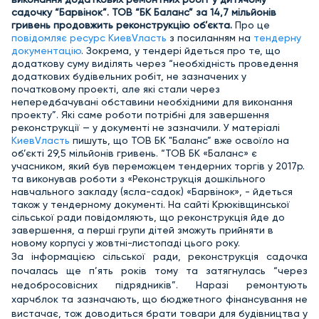
садочку “Барвінок”. ТОВ “БК Баланс” за 14,7 мільйонів
гривень продовжить реконструкцію об’єкта.
Про це
повідомляє ресурс КиевVласть
з посиланням на
тендерну
документацію
. Зокрема, у тендері йдеться про те, що
додаткову суму виділять через “необхідність проведення
додаткових будівельних робіт, не зазначених у
початковому проекті, але які стали через
непередбачувані обставини необхідними для виконання
проекту”. Які саме роботи потрібні для завершення
реконструкції — у документі не зазначили. У матеріалі
КиевVласть
пишуть, що ТОВ БК "Баланс” вже освоїло на
об’єкті 29,5 мільйонів гривень. “ТОВ БК «Баланс» є
учасником, який був переможцем тендерних торгів у 2017р.
та виконував роботи з «Реконструкція дошкільного
навчального закладу (ясла-садок) «Барвінок», - йдеться
також у тендерному документі. На сайті Крюківщинської
сільської ради повідомляють, що реконструкція йде до
завершення, а перші групи дітей зможуть прийняти в
новому корпусі у жовтні-листопаді цього року.
За інформацією сільської ради, реконструкція садочка
почалась ще п’ять років тому та затягнулась “через
недобросовісних підрядників”. Наразі ремонтують
харчблок та зазначають, що бюджетного фінансування не
вистачає, тож доводиться брати товари для будівництва у