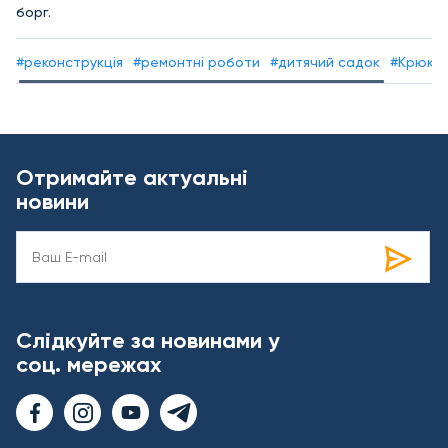
борг.
#реконструкція
#ремонтні роботи
#дитячий садок
#Крюкі
Отримайте актуальні
новини
Слідкуйте за новинами у
соц. мережах