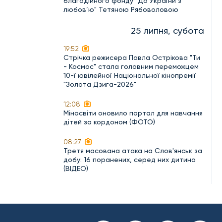
благодійного фонду "До України з
любов’ю" Тетяною Рябоволовою
25 липня, субота
19:52
Стрічка режисера Павла Острікова "Ти
- Космос" стала головним переможцем
10-ї ювілейної Національної кінопремії
"Золота Дзиґа-2026"
12:08
Міносвіти оновило портал для навчання
дітей за кордоном (ФОТО)
08:27
Третя масована атака на Слов'янськ за
добу: 16 поранених, серед них дитина
(ВІДЕО)