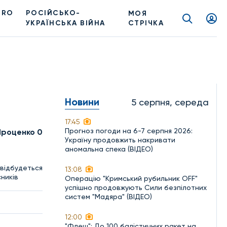
PRO
РОСІЙСЬКО-
МОЯ
УКРАЇНСЬКА ВІЙНА
СТРІЧКА
Новини
5 серпня, середа
17:45
Прогноз погоди на 6-7 серпня 2026:
Проценко 0
Україну продовжить накривати
аномальна спека (ВІДЕО)
 відбудеться
13:08
ників
Операцію "Кримський рубильник OFF"
успішно продовжують Сили безпілотних
систем "Мадяра" (ВІДЕО)
12:00
"Флеш": До 100 балістичних ракет на