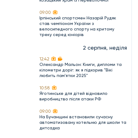
козацький храм із Переволочної
09:00
Ірпінський спортсмен Назарій Рудяк
став чемпіоном України з
велосипедного спорту на критому
треку серед юніорів
2 серпня, неділя
12:42
Олександр Мальон: Книги, дипломи та
кілометри доріг: як я підкорив "Вікі
любить пам'ятки 2025"
10:58
Яготинське для дітей відновило
виробництво після атаки РФ
09:00
На Бучанщині встановили сучасну
автоматизовану котельню для школи та
дитсадка