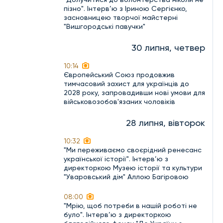
пізно". Інтерв’ю з Іриною Сергієнко,
засновницею творчої майстерні
"Вишгородські павучки"
30 липня, четвер
10:14
Європейський Союз продовжив
тимчасовий захист для українців до
2028 року, запровадивши нові умови для
військовозобов'язаних чоловіків
28 липня, вівторок
10:32
"Ми переживаємо своєрідний ренесанс
української історії". Інтерв’ю з
директоркою Музею історії та культури
"Уваровський дім" Аллою Багіровою
08:00
"Мрію, щоб потреби в нашій роботі не
було". Інтерв’ю з директоркою