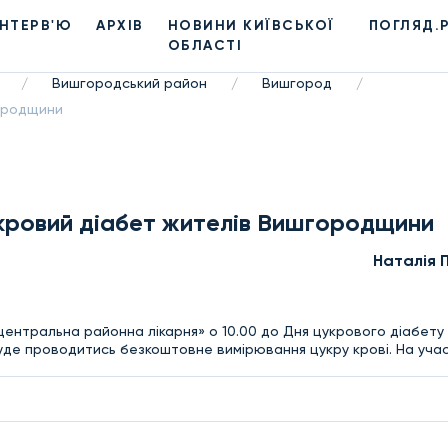
ІНТЕРВ'Ю
АРХІВ
НОВИНИ КИЇВСЬКОЇ
ПОГЛЯД.
ОБЛАСТІ
Вишгородський район
Вишгород
/
/
/
городщини
укровий діабет жителів Вишгородщини
Наталія 
центральна районна лікарня» о 10.00 до Дня цукрового діабету
буде проводитись безкоштовне вимірювання цукру крові. На учас