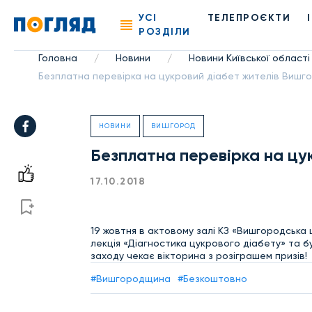
УСІ
ТЕЛЕПРОЄКТИ
РОЗДІЛИ
Головна
Новини
Новини Київської області
/
/
Безплатна перевірка на цукровий діабет жителів Виш
НОВИНИ
ВИШГОРОД
Безплатна перевірка на ц
17.10.2018
19 жовтня в актовому залі КЗ «Вишгородська 
лекція «Діагностика цукрового діабету» та 
заходу чекає вікторина з розіграшем призів!
#Вишгородщина
#Безкоштовно