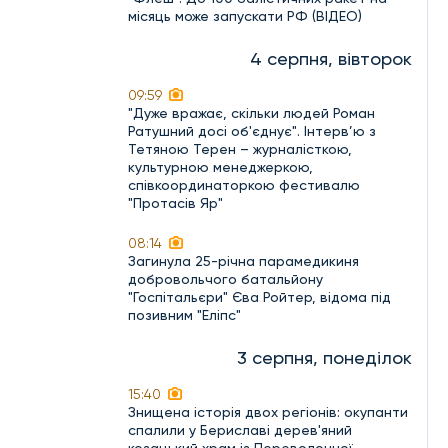
місяць може запускати РФ (ВІДЕО)
4 серпня, вівторок
09:59
"Дуже вражає, скільки людей Роман
Ратушний досі об'єднує". Інтерв’ю з
Тетяною Терен – журналісткою,
культурною менеджеркою,
співкоординаторкою фестивалю
"Протасів Яр"
08:14
Загинула 25-річна парамедикиня
добровольчого батальйону
"Госпітальєри" Єва Ройтер, відома під
позивним "Еліпс"
3 серпня, понеділок
15:40
Знищена історія двох регіонів: окупанти
спалили у Бериславі дерев'яний