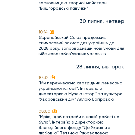
засновницею творчої майстерні
"Вишгородські павучки"
30 липня, четвер
10:14
Європейський Союз продовжив
тимчасовий захист для українців до
2028 року, запровадивши нові умови для
військовозобов'язаних чоловіків
28 липня, вівторок
10:32
"Ми переживаємо своєрідний ренесанс
української історії". Інтерв’ю з
директоркою Музею історії та культури
"Уваровський дім" Аллою Багіровою
08:00
"Мрію, щоб потреби в нашій роботі не
було". Інтерв’ю з директоркою
благодійного фонду "До України з
любов’ю" Тетяною Рябоволовою