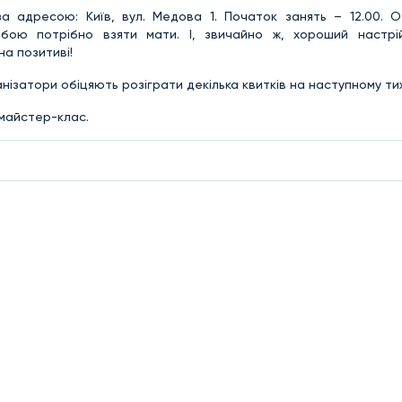
за адресою: Київ, вул. Медова 1. Початок занять – 12.00. О
бою потрібно взяти мати. І, звичайно ж, хороший настр
на позитиві!
ганізатори обіцяють розіграти декілька квитків на наступному тиж
 майстер-клас.