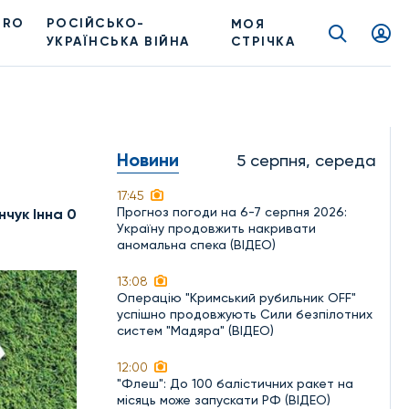
PRO
РОСІЙСЬКО-
МОЯ
УКРАЇНСЬКА ВІЙНА
СТРІЧКА
Новини
5 серпня, середа
17:45
Прогноз погоди на 6-7 серпня 2026:
нчук Інна 0
Україну продовжить накривати
аномальна спека (ВІДЕО)
13:08
Операцію "Кримський рубильник OFF"
успішно продовжують Сили безпілотних
систем "Мадяра" (ВІДЕО)
12:00
"Флеш": До 100 балістичних ракет на
місяць може запускати РФ (ВІДЕО)