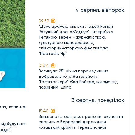
4 серпня, вівторок
09:59
"Дуже вражає, скільки людей Роман
Ратушний досі об'єднує". Інтерв’ю з
Тетяною Терен – журналісткою,
культурною менеджеркою,
співкоординаторкою фестивалю
"Протасів Яр"
08:14
Загинула 25-річна парамедикиня
добровольчого батальйону
"Госпітальєри" Єва Ройтер, відома під
позивним "Еліпс"
3 серпня, понеділок
раз, коли на
15:40
Знищена історія двох регіонів: окупанти
спалили у Бериславі дерев'яний
відбудуться
козацький храм із Переволочної
еда").