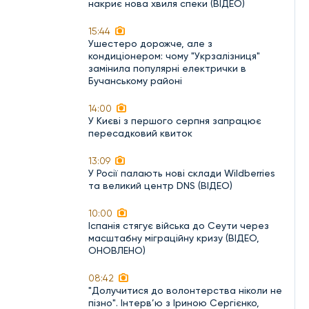
накриє нова хвиля спеки (ВІДЕО)
15:44
Ушестеро дорожче, але з
кондиціонером: чому "Укрзалізниця"
замінила популярні електрички в
Бучанському районі
14:00
У Києві з першого серпня запрацює
пересадковий квиток
13:09
У Росії палають нові склади Wildberries
та великий центр DNS (ВІДЕО)
10:00
Іспанія стягує війська до Сеути через
масштабну міграційну кризу (ВІДЕО,
ОНОВЛЕНО)
08:42
"Долучитися до волонтерства ніколи не
пізно". Інтерв’ю з Іриною Сергієнко,