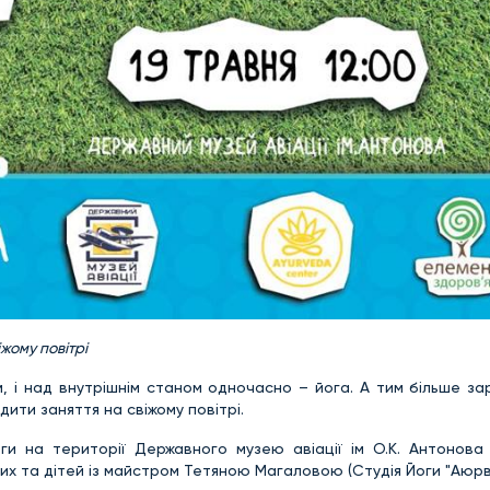
іжому повітрі
, і над внутрішнім станом одночасно – йога. А тим більше за
дити заняття на свіжому повітрі.
ги на території Державного музею авіації ім О.К. Антонова 
х та дітей із майстром Тетяною Магаловою (Студія Йоги "Аюрв