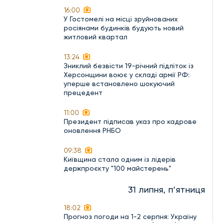
16:00
У Гостомелі на місці зруйнованих
росіянами будинків будують новий
житловий квартал
13:24
Зниклий безвісти 19-річний підліток із
Херсонщини воює у складі армії РФ:
уперше встановлено шокуючий
прецедент
11:00
Президент підписав указ про кадрове
оновлення РНБО
09:38
Київщина стала одним із лідерів
держпроєкту "100 майстерень"
31 липня, п’ятниця
18:02
Прогноз погоди на 1-2 серпня: Україну