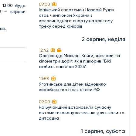
09:00
 13.00 буде
Ірпінський спортсмен Назарій Рудяк
ій – вправи
став чемпіоном України з
велосипедного спорту на критому
треку серед юніорів
ні.
2 серпня, неділя
12:42
Олександр Мальон: Книги, дипломи та
кілометри доріг: як я підкорив "Вікі
любить пам'ятки 2025"
10:58
Яготинське для дітей відновило
виробництво після атаки РФ
09:00
На Бучанщині встановили сучасну
автоматизовану котельню для школи та
дитсадка
1 серпня, субота