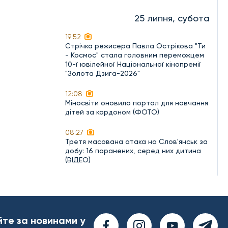
25 липня, субота
19:52
Стрічка режисера Павла Острікова "Ти
- Космос" стала головним переможцем
10-ї ювілейної Національної кінопремії
"Золота Дзиґа-2026"
12:08
Міносвіти оновило портал для навчання
дітей за кордоном (ФОТО)
08:27
Третя масована атака на Слов'янськ за
добу: 16 поранених, серед них дитина
(ВІДЕО)
йте за новинами у