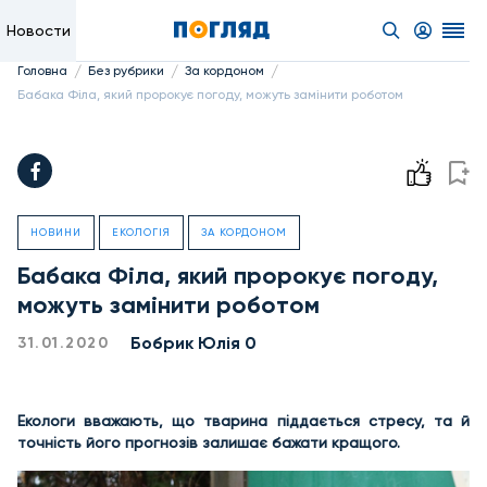
Новости
/
/
/
Головна
Без рубрики
За кордоном
Бабака Філа, який пророкує погоду, можуть замінити роботом
НОВИНИ
ЕКОЛОГІЯ
ЗА КОРДОНОМ
Бабака Філа, який пророкує погоду,
можуть замінити роботом
Бобрик Юлія 0
31.01.2020
Екологи вважають, що тварина піддається стресу, та й
точність його прогнозів залишає бажати кращого.