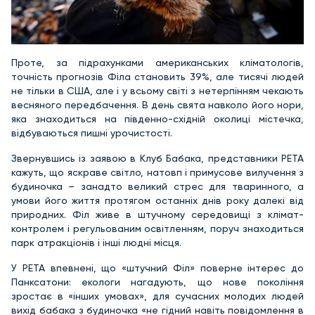
Проте, за підрахунками американських кліматологів,
точність прогнозів Філа становить 39%, але тисячі людей
не тільки в США, але і у всьому світі з нетерпінням чекають
весняного передбачення. В день свята навколо його нори,
яка знаходиться на південно-східній околиці містечка,
відбуваються пишні урочистості.
Звернувшись із заявою в Клуб Бабака, представники PETA
кажуть, що яскраве світло, натовп і примусове вилучення з
будиночка – занадто великий стрес для тваринного, а
умови його життя протягом останніх днів року далекі від
природних. Філ живе в штучному середовищі з клімат-
контролем і регульованим освітленням, поруч знаходиться
парк атракціонів і інші людні місця.
У PETA впевнені, що «штучний Філ» поверне інтерес до
Панксатони: екологи нагадують, що нове покоління
зростає в «інших умовах», для сучасних молодих людей
вихід бабака з будиночка «не гідний навіть повідомлення в