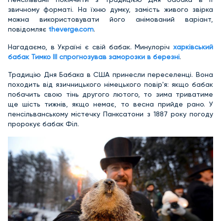
звичному форматі. На їхню думку, замість живого звірка
можна використовувати його анімований варіант,
повідомляє
theverge.com
.
Нагадаємо, в Україні є свій бабак. Минулоріч
харківський
бабак Тимко ІІІ спрогнозував заморозки в березні
.
Традицію Дня Бабака в США принесли переселенці. Вона
походить від язичницького німецького повір'я: якщо бабак
побачить свою тінь другого лютого, то зима триватиме
ще шість тижнів, якщо немає, то весна прийде рано. У
пенсільванському містечку Панксатони з 1887 року погоду
пророкує бабак Філ.