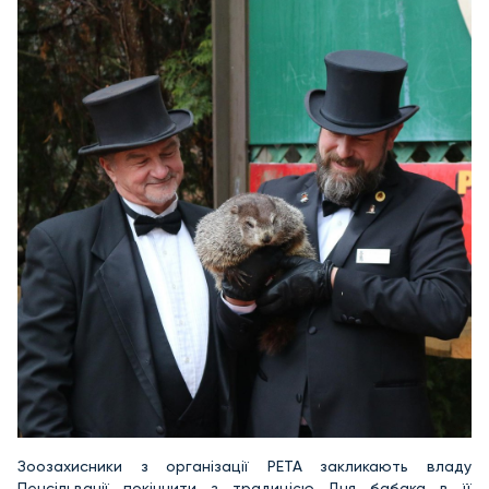
Зоозахисники з організації PETA закликають владу
Пенсільванії покінчити з традицією Дня бабака в її