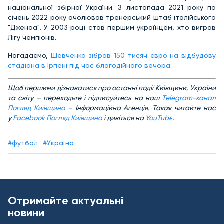
національної збірної України. З листопада 2021 року по
січень 2022 року очолював тренерський штаб італійського
"Дженоа". У 2003 році став першим українцем, хто виграв
Лігу чемпіонів.
Нагадаємо,
Шевченко зібрав 150 тисяч євро на відбудову
стадіона в Ірпені під час благодійного вечора.
Щоб першими дізнаватися про останні події Київщини, України
та світу – переходьте і підписуйтесь на наш
Telegram-канал
Погляд Київщина
– Інформаційна Агенція. Також читайте нас
у
Facebook Погляд Київщина
і дивіться на
YouTube
.
#футбол
#Україна
Отримайте актуальні
новини