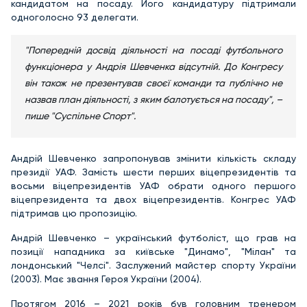
кандидатом на посаду. Його кандидатуру підтримали
одноголосно 93 делегати.
"Попередній досвід діяльності на посаді футбольного
функціонера у Андрія Шевченка відсутній. До Конгресу
він також не презентував своєї команди та публічно не
назвав план діяльності, з яким балотується на посаду", –
пише "Суспільне Спорт".
Андрій Шевченко запропонував змінити кількість складу
президії УАФ. Замість шести перших віцепрезидентів та
восьми віцепрезидентів УАФ обрати одного першого
віцепрезидента та двох віцепрезидентів. Конгрес УАФ
підтримав цю пропозицію.
Андрій Шевченко – український футболіст, що грав на
позиції нападника за київське "Динамо", "Мілан" та
лондонський "Челсі". Заслужений майстер спорту України
(2003). Має звання Героя України (2004).
Протягом 2016 – 2021 років був головним тренером