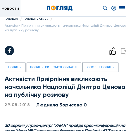
Новости
/
/
Головна
Головні новини
Активісти Приірпіння викликають начальника Нацполіції Дмитра Ценова
на публічну розмову
НОВИНИ
НОВИНИ КИЇВСЬКОЇ ОБЛАСТІ
ГОЛОВНІ НОВИНИ
Активісти Приірпіння викликають
начальника Нацполіції Дмитра Ценова
на публічну розмову
Людмила Борисова 0
29.08.2018
30 серпня у прес-центрі “УНІАН” пройде прес-конференція на
тему: "Чому МВС прикриває беззаконня у Приірпінні?"
Громада