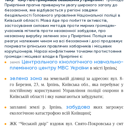
Приірпіння прагне привернути увагу широкого загалу до
беззаконня, яке відбувається у регіоні завдяки
бездіяльності Головного управління Національної поліції в
Київській області. Мова йде про побиття активістів,
застосування силових методів проти мирних громадян-
учасників мітингів проти незаконної забудови, про
незаконну вирубку зелених зон у Приірпінні. Поліція не
реагує належним чином на всі беззаконня і досі продовжує
покривати ірпінських правлячих хабарників і місцевих
корупціонерів. Наразі конфліктними точками протистояння
громади і місцевої влади в Приірпінні є:
Центрального кінологічного навчально-
землі
племінного центру МВС України
в місті Ірпінь
;
зелена зона
на земельній ділянці за адресою: вул. 8-
го Березня, 23, м. Ірпінь, Київська обл., яка перебуває у
постійному користуванні Управління поліції охорони в
Київській області і яку намагаються забудувати;
заплавні землі р. Ірпінь
забудова
яких загрожує
,
екологічною катастрофою всій Київщині
;
ЖК “Чеський двір” вздовж вул. Свято-Покровська у смт