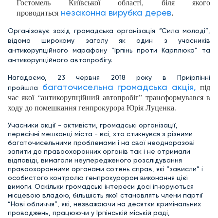
Гостомель Київської області, біля якого
проводиться
незаконна вирубка дерев
.
Організовує захід громадська організація “Сила молоді”,
відома широкому загалу як один з учасників
антикорупційного марафону “Ірпінь проти Карплюка” та
антикорупційного автопробігу.
Нагадаємо, 23 червня 2018 року в Приірпінні
багаточисельна громадська акція,
під
пройшла
час якої “антикорупційний автопробіг” трансформувався в
ходу до помешкання генпрокурора Юрія Луценка.
Учасники акції - активісти, громадські організації,
пересічні мешканці міста - всі, хто стикнувся з різними
багаточисельними проблемами і на свої неодноразові
запити до правоохоронних органів так і не отримали
відповіді, вимагали неупередженого розслідування
правоохоронними органами сотень справ, які “зависли” і
особистого контролю генпрокурором виконання цієї
вимоги. Оскільки громадські інтереси досі ігноруються
місцевою владою, більшість якої становлять члени партії
“Нові обличчя”, які, незважаючи на десятки кримінальних
проваджень, працюючи у Ірпінській міській раді,