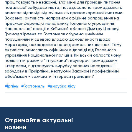
проштовхують незаконні, злочинні для громади питання
подальшої забудови міста, незадоволена громадськість
вимагає відповіді від очільників правоохоронної системи.
Зокрема, активісти направили офіційне запрошення на
прес-конференцію начальнику Головного управління
Національної поліції в Київській області Дмитру Ценову.
Громада Ірпеня та Гостомеля обурена цинічним
порушенням місцевою владою домовленості щодо
мораторію, накладеного на ряд земельних ділянок. Тому
активісти вимагають офіційної відповіді від Головного
управління Національної поліції в Київській області: чому
поліціянти разом з “тітушками”, всупереч громадським
інтересам, підтримують вирубку зелених насаджень і
забудову в Приірпінні, нехтуючи Законом і професійним
обов'язком - захищати інтереси громадян?
#Ірпінь
#Гостомель
#вирубка лісу
Отримайте актуальні
новини