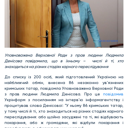
Уповноважена Верховної Ради з прав людини Людмила
Денісова повідомила, що в їхньому –
числі й ті, хто
знаходиться на різних стадіях карного переслідування
До списку із 200 осіб, який підготовлений Україною на
найближчий обмін, внесена 86 незаконно ув’язнених
кримських татар, повідомла Уповноважена Верховної Ради
з прав людини Людмила Денісова. Про це
повідомив
Укрінформ з посиланням на інтерв’ю інформагентству і
процитував слова Денісової: "У ньому 86 кримських татар,
у тому числі й ті, хто знаходиться на різних стадіях карного
переслідування: або щойно засуджені та ті, які відбувають
покарання, або ж громадяни, які відбули покарання і