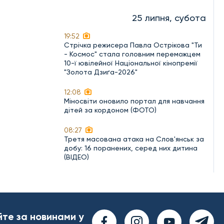
25 липня, субота
19:52
Стрічка режисера Павла Острікова "Ти
- Космос" стала головним переможцем
10-ї ювілейної Національної кінопремії
"Золота Дзиґа-2026"
12:08
Міносвіти оновило портал для навчання
дітей за кордоном (ФОТО)
08:27
Третя масована атака на Слов'янськ за
добу: 16 поранених, серед них дитина
(ВІДЕО)
йте за новинами у