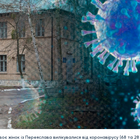
оє жінок із Переяслава вилікувалися від коронавірусу (68 та 28 