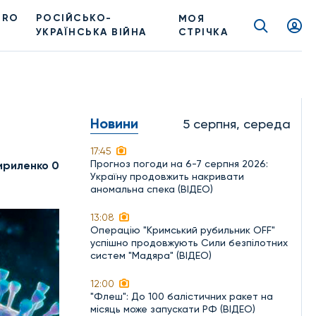
PRO
РОСІЙСЬКО-
МОЯ
УКРАЇНСЬКА ВІЙНА
СТРІЧКА
Новини
5 серпня, середа
17:45
Прогноз погоди на 6-7 серпня 2026:
ириленко 0
Україну продовжить накривати
аномальна спека (ВІДЕО)
13:08
Операцію "Кримський рубильник OFF"
успішно продовжують Сили безпілотних
систем "Мадяра" (ВІДЕО)
12:00
"Флеш": До 100 балістичних ракет на
місяць може запускати РФ (ВІДЕО)