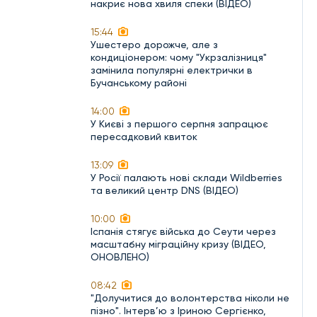
накриє нова хвиля спеки (ВІДЕО)
15:44
Ушестеро дорожче, але з
кондиціонером: чому "Укрзалізниця"
замінила популярні електрички в
Бучанському районі
14:00
У Києві з першого серпня запрацює
пересадковий квиток
13:09
У Росії палають нові склади Wildberries
та великий центр DNS (ВІДЕО)
10:00
Іспанія стягує війська до Сеути через
масштабну міграційну кризу (ВІДЕО,
ОНОВЛЕНО)
08:42
"Долучитися до волонтерства ніколи не
пізно". Інтерв’ю з Іриною Сергієнко,