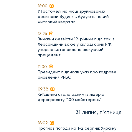
16:00
У Гостомелі на місці зруйнованих
росіянами будинків будують новий
житловий квартал
13:24
Зниклий безвісти 19-річний підліток із
Херсонщини воює у складі армії РФ:
уперше встановлено шокуючий
прецедент
11:00
Президент підписав указ про кадрове
оновлення РНБО
09:38
Київщина стала одним із лідерів
держпроєкту "100 майстерень"
31 липня, п’ятниця
18:02
Прогноз погоди на 1-2 серпня: Україну