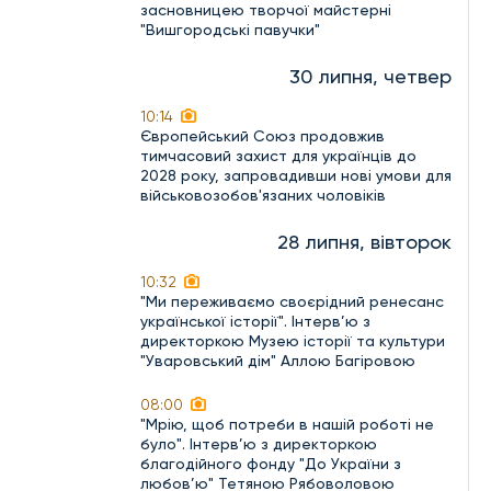
засновницею творчої майстерні
"Вишгородські павучки"
30 липня, четвер
10:14
Європейський Союз продовжив
тимчасовий захист для українців до
2028 року, запровадивши нові умови для
військовозобов'язаних чоловіків
28 липня, вівторок
10:32
"Ми переживаємо своєрідний ренесанс
української історії". Інтерв’ю з
директоркою Музею історії та культури
"Уваровський дім" Аллою Багіровою
08:00
"Мрію, щоб потреби в нашій роботі не
було". Інтерв’ю з директоркою
благодійного фонду "До України з
любов’ю" Тетяною Рябоволовою