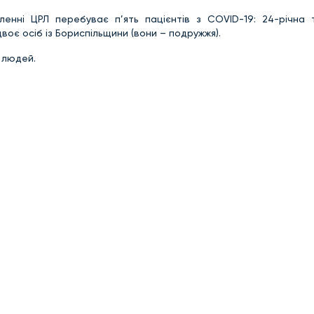
ленні ЦРЛ перебуває п’ять пацієнтів з COVID-19: 24-річна 
воє осіб із Бориспільщини (вони – подружжя).
1 людей.