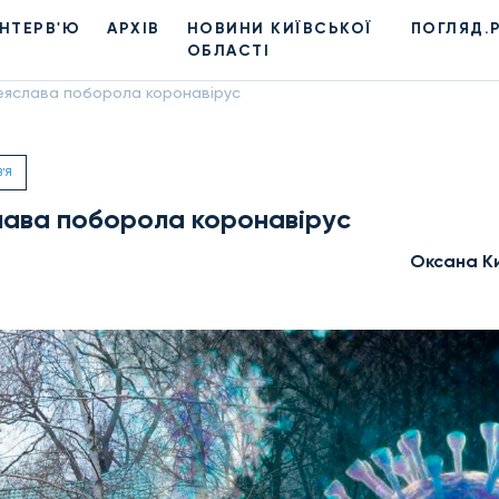
ІНТЕРВ'Ю
АРХІВ
НОВИНИ КИЇВСЬКОЇ
ПОГЛЯД.
ОБЛАСТІ
еяслава поборола коронавірус
'Я
лава поборола коронавірус
Оксана К