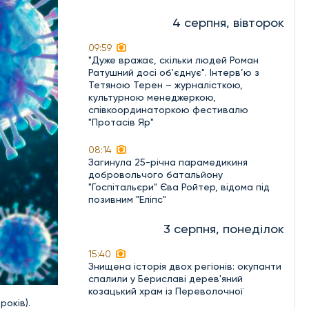
4 серпня, вівторок
09:59
"Дуже вражає, скільки людей Роман
Ратушний досі об'єднує". Інтерв’ю з
Тетяною Терен – журналісткою,
культурною менеджеркою,
співкоординаторкою фестивалю
"Протасів Яр"
08:14
Загинула 25-річна парамедикиня
добровольчого батальйону
"Госпітальєри" Єва Ройтер, відома під
позивним "Еліпс"
3 серпня, понеділок
15:40
Знищена історія двох регіонів: окупанти
спалили у Бериславі дерев'яний
козацький храм із Переволочної
років).