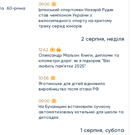
09:00
та 60-річна
Ірпінський спортсмен Назарій Рудяк
став чемпіоном України з
велосипедного спорту на критому
треку серед юніорів
2 серпня, неділя
12:42
Олександр Мальон: Книги, дипломи та
кілометри доріг: як я підкорив "Вікі
любить пам'ятки 2025"
10:58
Яготинське для дітей відновило
виробництво після атаки РФ
09:00
На Бучанщині встановили сучасну
автоматизовану котельню для школи та
дитсадка
1 серпня, субота