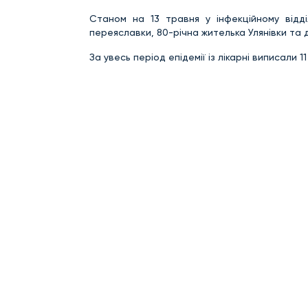
Станом на 13 травня у інфекційному відді
переяславки, 80-річна жителька Улянівки та д
За увесь період епідемії із лікарні виписали 1