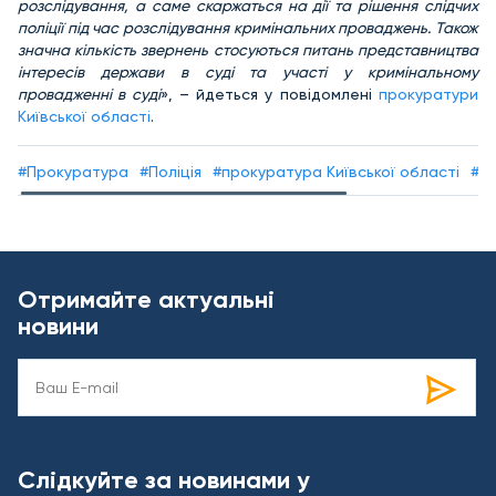
розслідування, а саме скаржаться на дії та рішення слідчих
поліції під час розслідування кримінальних проваджень. Також
значна кількість звернень стосуються питань представництва
інтересів держави в суді та участі у кримінальному
провадженні в суді
», – йдеться у повідомлені
прокуратури
Київської області
.
#Прокуратура
#Поліція
#прокуратура Київської області
#п
Отримайте актуальні
новини
Слідкуйте за новинами у