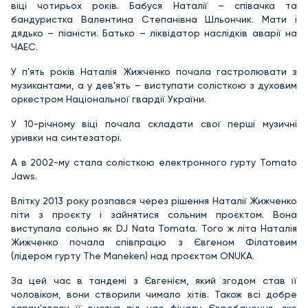
віці чотирьох років. Бабуся Наталії – співачка та
бандуристка Валентина Степанівна Шльончик. Мати і
дядько – піаністи. Батько – ліквідатор наслідків аварії на
ЧАЕС.
У п'ять років Наталія Жижченко почала гастролювати з
музикантами, а у дев'ять – виступати солісткою з духовим
оркестром Національної гвардії України.
У 10-річному віці почала складати свої перші музичні
уривки на синтезаторі.
А в 2002-му стала солісткою електронного гурту Tomato
Jaws.
Влітку 2013 року розпався через рішення Наталії Жижченко
піти з проєкту і зайнятися сольним проєктом. Вона
виступала сольно як DJ Nata Tomata. Того ж літа Наталія
Жижченко почала співпрацю з Євгеном Філатовим
(лідером гурту The Maneken) над проєктом ONUKA.
За цей час в тандемі з Євгенієм, який згодом став її
чоловіком, вони створили чимало хітів. Також всі добре