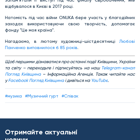
запам'ятали її виступ під час фіналу Євробачення, яке
відбувалося в Києві в 2017 році.
Натомість під час війни ONUKA бере участь у благодійних
заходах використовуючи свою творчість, допомагає
фонду "Це моя країна".
Нагадаємо, в лютому художниці-шістдесятниці
Любові
Панченко виповнилося б 85 років
.
Щоб першими дізнаватися про останні події Київщини, України
та світу – переходьте і підписуйтесь на наш
Telegram-канал
Погляд Київщина
– Інформаційна Агенція. Також читайте нас
у
Facebook Погляд Київщина
і дивіться на
YouTube
.
#музика
#Музичний гурт
#Співак
Отримайте актуальні
новини