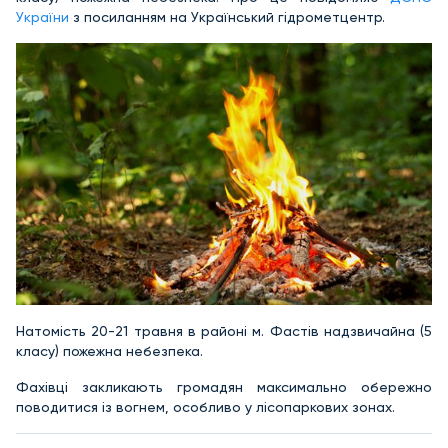
України
з посиланням на Український гідрометцентр.
Натомість 20-21 травня в районі м. Фастів надзвичайна (5
класу) пожежна небезпека.
Фахівці закликають громадян максимально обережно
поводитися із вогнем, особливо у лісопаркових зонах.