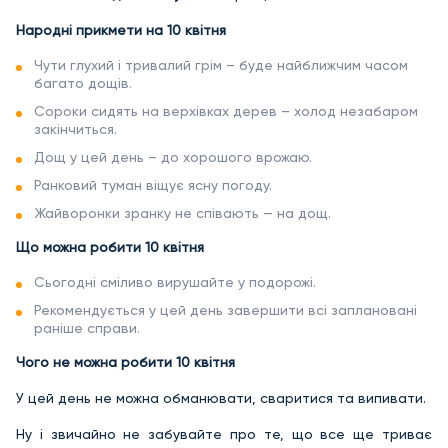
Народні прикмети на 10 квітня
Чути глухий і тривалий грім – буде найближчим часом
багато дощів.
Сороки сидять на верхівках дерев – холод незабаром
закінчиться.
Дощ у цей день – до хорошого врожаю.
Ранковий туман віщує ясну погоду.
Жайворонки зранку не співають — на дощ.
Що можна робити 10 квітня
Сьогодні сміливо вирушайте у подорожі.
Рекомендується у цей день завершити всі заплановані
раніше справи.
Чого не можна робити 10 квітня
У цей день не можна обманювати, сваритися та випивати.
Ну і звичайно не забувайте про те, що все ще триває