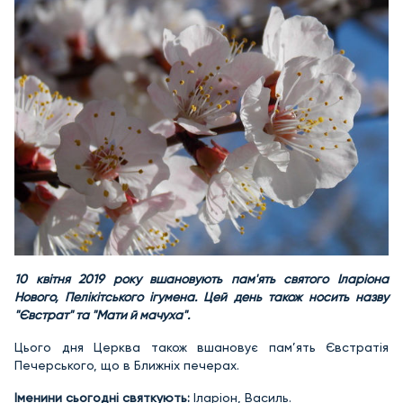
10 квітня 2019 року вшановують пам'ять святого Іларіона
Нового, Пелікітського ігумена. Цей день також носить назву
"Євстрат" та "Мати й мачуха".
Цього дня Церква також вшановує пам’ять Євстратія
Печерського, що в Ближніх печерах.
Іменини сьогодні святкують:
Іларіон, Василь.