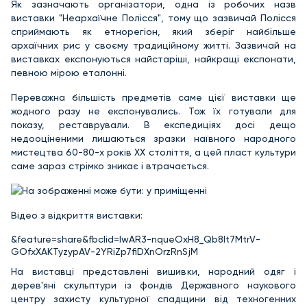
Як зазначають організатори, одна із робочих назв
виставки "Неархаїчне Полісся", тому що зазвичай Полісся
сприймають як етнорегіон, який зберіг найбільше
архаїчних рис у своєму традиційному житті. Зазвичай на
виставках експонуються найстаріші, найкращі експонати,
певною мірою еталонні.
Переважна більшість предметів саме цієї виставки ще
жодного разу не експонувались. Тож їх готували для
показу, реставрували. В експедиціях досі дещо
недооціненими лишаються зразки наївного народного
мистецтва 60-80-х років ХХ століття, а цей пласт культури
саме зараз стрімко зникає і втрачається.
Відео з відкриття виставки:
&feature=share&fbclid=IwAR3-nqueOxH8_Qb8It7MtrV-
GOfxXAKTyzypAV-2YRiZp7fiDXnOrzRnSjM
На виставці представлені вишивки, народний одяг і
дерев'яні скульптури із фондів Державного наукового
центру захисту культурної спадщини від техногенних