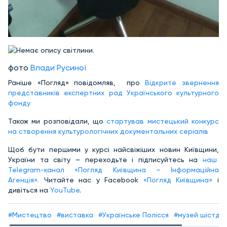
фото
Влади Русиної
Раніше «Погляд» повідомляв, про
Відкрите звернення
представників експертних рад Українського культурного
фонду
Також ми розповідали, що
стартував мистецький конкурс
на створення культурологічних документальних серіалів
Щоб бути першими у курсі найсвіжіших новин Київщини,
України та світу – переходьте і підписуйтесь на
наш
Telegram-канал «Погляд Київщина – Інформаційна
Агенція».
Читайте нас у Facebook
«Погляд Київщина»
і
дивіться на
YouTube
.
#Мистецтво
#виставка
#Українське Полісся
#музей шістде