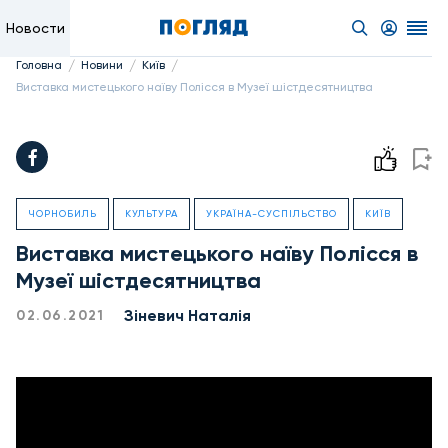
Новости
/
/
/
Головна
Новини
Київ
Виставка мистецького наїву Полісся в Музеї шістдесятництва
ЧОРНОБИЛЬ
КУЛЬТУРА
УКРАЇНА-СУСПІЛЬСТВО
КИЇВ
Виставка мистецького наїву Полісся в
Музеї шістдесятництва
Зіневич Наталія
02.06.2021