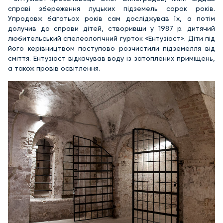
справі збереження луцьких підземель сорок років.
Упродовж багатьох років сам досліджував їх, а потім
долучив до справи дітей, створивши у 1987 р. дитячий
любительський спелеологічний гурток «Ентузіаст». Діти під
його керівництвом поступово розчистили підземелля від
сміття. Ентузіаст відкачував воду із затоплених приміщень,
а також провів освітлення.