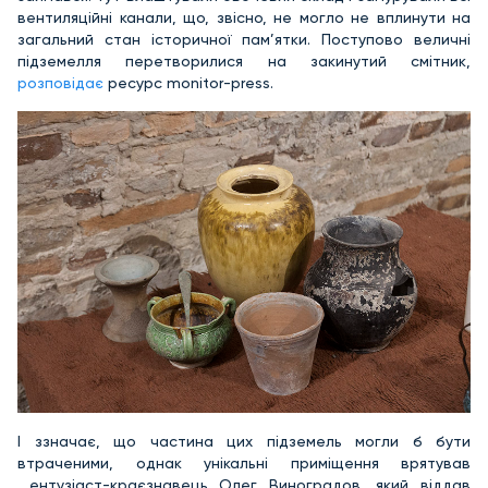
вентиляційні канали, що, звісно, не могло не вплинути на
загальний стан історичної пам’ятки. Поступово величні
підземелля перетворилися на закинутий смітник,
розповідає
ресурс monitor-press.
І ззначає, що частина цих підземель могли б бути
втраченими, однак унікальні приміщення врятував
ентузіаст-краєзнавець Олег Виноградов, який віддав