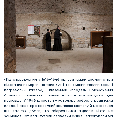
«Під спорудженим у 1616–1646 рр. єзуїтським храмом є три
підземних поверхи, на яких був і так званий теплий храм, і
погребальні камери, і підземний колодязь. Призначення
більшості приміщень і понині залишається загадкою для
науковців. У 1946 р. костел у католиків забрала радянська
влада. І якщо про наземний комплекс костелу й монастиря
ще так-сяк дбали, то збереженням підвалів ніхто не
займався. Тут влаштували овочевий склад і замурували всі