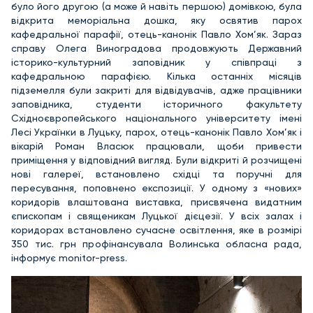
було його другою (а може й навіть першою) домівкою, була
відкрита меморіальна дошка, яку освятив парох
кафедральної парафії, отець-канонік Павло Хом’як. Зараз
справу Олега Виноградова продовжують Державний
історико-культурний заповідник у співпраці з
кафедральною парафією. Кілька останніх місяців
підземелля були закриті для відвідувачів, адже працівники
заповідника, студенти історичного факультету
Східноєвропейського національного університету імені
Лесі Українки в Луцьку, парох, отець-канонік Павло Хом’як і
вікарій Роман Власюк працювали, щоби привести
приміщення у відповідний вигляд. Були відкриті й розчищені
нові галереї, встановлено східці та поручні для
пересування, поповнено експозиції. У одному з «нових»
коридорів влаштована виставка, присвячена видатним
єпископам і священикам Луцької дієцезії. У всіх залах і
коридорах встановлено сучасне освітлення, яке в розмірі
350 тис. грн профінансувала Волинська обласна рада,
інформує monitor-press.