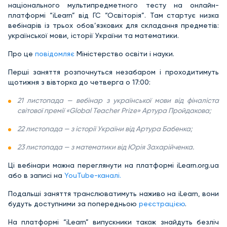
національного мультипредметного тесту на онлайн-
платформі “iLearn” від ГС “Освіторія”. Там стартує низка
вебінарів із трьох обов’язкових для складання предметів:
української мови, історії України та математики.
Про це
повідомляє
Міністерство освіти і науки.
Перші заняття розпочнуться незабаром і проходитимуть
щотижня з вівторка до четверга о 17:00:
21 листопада — вебінар з української мови від фіналіста
світової премії «Global Teacher Prize» Артура Пройдакова;
22 листопада — з історії України від Артура Бабенка;
23 листопада — з математики від Юрія Захарійченка.
Ці вебінари можна переглянути на платформі iLearn.org.ua
або в записі на
YouTube-каналі.
Подальші заняття транслюватимуть наживо на iLearn, вони
будуть доступними за попередньою
реєстрацією
.
На платформі “iLearn” випускники також знайдуть безліч