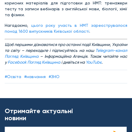
корисних матеріалів для підготовки до НМТ: тренажери
тесту та записи вебінарів з англійської мови, біології, хімії
та фізики.
Нагадаємо,
цього року
участь в НМТ зареєструвалося
понад 1600 випускників Київської області
.
Щоб першими дізнаватися про останні події Київщини, України
та світу – переходьте і підписуйтесь на наш
Telegram-канал
Погляд Київщина
– Інформаційна Агенція. Також читайте нас
у
Facebook Погляд Київщина
і дивіться на
YouTube
.
#Освіта
#навчання
#ЗНО
Отримайте актуальні
новини