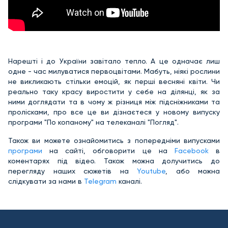
Нарешті і до України завітало тепло. А це одначає лиш
одне - час милуватися первоцвітами. Мабуть, ніякі рослини
не викликають стільки емоцій, як перші весняні квіти. Чи
реально таку красу виростити у себе ​на ділянці, як за
ними доглядати та в чому ж різниця між підсніжниками та
пролісками, про все це ви дізнаєтеся у новому випуску
програми "По копаному" на телеканалі "Погляд".
Також ви можете ознайомитись з попередніми випусками
програми
на сайті, обговорити це на
Facebook
в
коментарях під відео. Також можна долучитись до
перегляду наших сюжетів на
Youtube
, або можна
слідкувати за нами в
Telegram
каналі.