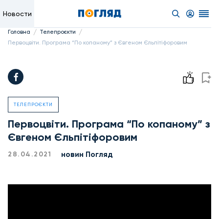
Новости
/
/
Головна
Телепроєкти
Первоцвіти. Програма “По копаному” з Євгеном Єльпітіфоровим
ТЕЛЕПРОЄКТИ
Первоцвіти. Програма “По копаному” з
Євгеном Єльпітіфоровим
новин Погляд
28.04.2021