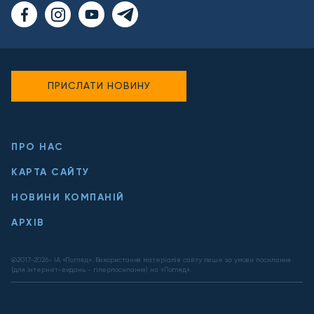
ПРИСЛАТИ НОВИНУ
ПРО НАС
КАРТА САЙТУ
НОВИНИ КОМПАНІЙ
АРХІВ
@2017-
2026
- ІА «Погляд». Використання матеріалів сайту лише за умови посилання
(для інтернет-видань - гіперпосилання) на «Погляд».