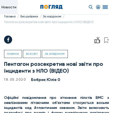
Новости
/
/
/
Головна
Без рубрики
За кордоном
Пентагон розсекретив нові звіти про інциденти з НЛО (ВІДЕО)
НОВИНИ
ВСЕСВІТ
ЗА КОРДОНОМ
Пентагон розсекретив нові звіти про
інциденти з НЛО (ВІДЕО)
Бобрик Юлія 0
18.05.2020
Офіційні повідомлення про зіткнення пілотів ВМС з
невпізнаними літаючими об'єктами стосуються восьми
інцидентів над Атлантичним океаном. Звіти включають
подробиці про розмір і форму «невпізнаних повітряних