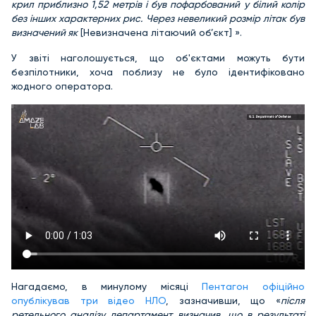
крил приблизно 1,52 метрів і був пофарбований у білий колір
без інших характерних рис. Через невеликий розмір літак був
визначений як
[Невизначена літаючий об’єкт] ».
У звіті наголошується, що об'єктами можуть бути
безпілотники, хоча поблизу не було ідентифіковано
жодного оператора.
Нагадаємо, в минулому місяці
Пентагон офіційно
опублікував три відео НЛО
, зазначивши, що «
після
ретельного аналізу департамент визначив, що в результаті