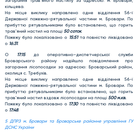
загорання трав’яного настилу за адресою: м. Бровари,
кільцева.
На місце виклику направлено одне відділення 56-ї
Державної пожежно-рятувальної частини м. Бровари. По
прибуттю рятувальниками було встановлено, що горить
трав’яний настил на площі
50 соток
.
Пожежу було локалізовано о
15:51
та повністю ліквідовано
о
16:31
.
О
17:15
до оперативно–диспетчерської служби
Броварського району надійшло повідомлення про
загорання лісопосадки за адресою: Броварський район,
околиця с. Требухів.
На місце виклику направлено одне відділення 56-ї
Державної пожежно-рятувальної частини м. Бровари. По
прибуттю рятувальниками було встановлено, що горить
трав’яний настил вздовж лісопосадки на площі
500 м.кв.
Пожежу було локалізовано о
17:30
та повністю ліквідовано
о
17:48
.
5 ДПРЗ м. Бровари та Броварське районне управління ГУ
ДСНС України