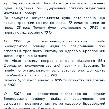
вул. Переяславський Шлях. На місце виклику направлено
одне відділення 56-ї Державної пожежно-рятувальної
частини м. Бровари.
По прибуттю рятувальниками було встановлено, що
горить трав’яний настил на площі
10 соток
та шини на
площі
25 м.кв.
Пожежу було локалізовано о
09:54
та
повністю ліквідовано о
10:16
.
О
10:22
до оперативно–диспетчерської служби
Броварського району надійшло повідомлення про
загорання трав’яного настилу за адресою: Броварський
район, окраїна с. Княжичі.
На місце виклику направлено одне відділення 56-ї
Державної пожежно-рятувальної частини м. Бровари. По
прибуттю рятувальниками було встановлено, що горить
трав’яний настил на площі
2 га
.
Пожежу було локалізовано о
11:05
та повністю ліквідовано
о
12:00
.
О
12:01
до оперативно–диспетчерської служби
Броварського району надійшло повідомлення про
загорання трав’яного настилу за адресою: Броварський
район, околиця смт Калинівка.