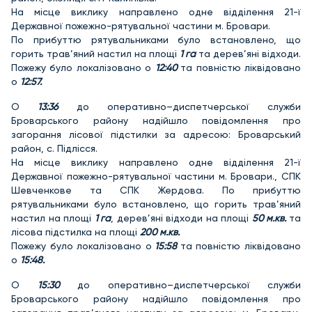
На місце виклику направлено одне відділення 21-ї
Державної пожежно-рятувальної частини м. Бровари.
По прибуттю рятувальниками було встановлено, що
горить трав’яний настил на площі
1 га
та дерев’яні відходи.
Пожежу було локалізовано о
12:40
та повністю ліквідовано
о
12:57.
О
13:36
до оперативно–диспетчерської служби
Броварського району надійшло повідомлення про
загорання лісової підстилки за адресою: Броварський
район, с. Підлісся.
На місце виклику направлено одне відділення 21-ї
Державної пожежно-рятувальної частини м. Бровари., СПК
Шевченкове та СПК Жердова. По прибуттю
рятувальниками було встановлено, що горить трав’яний
настил на площі
1 га
, дерев’яні відходи на площі
50 м.кв.
та
лісова підстилка на площі
200 м.кв.
Пожежу було локалізовано о
15:58
та повністю ліквідовано
о
15:48.
О
15:30
до оперативно–диспетчерської служби
Броварського району надійшло повідомлення про