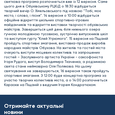
святкова програма розпочнеться вже із 12 вересня. Саме
цього дня в Обухівському РЦКіД о 18:30 відбудеться
творчий вечір О. Хмельовського під назвою “Тобі, моє
місто, і слово, і пісня”. 14 вересня о 10:00 відбудеться
офіційне відкриття шкільних спортивно-ігрових
майданчиків та відкриття виставки творчості обухівських
майстрів. Завершиться цей день біля нижнього озера
гучною молодіжною тусовкою, зустріччю випускників шкіл
та виступом гурту "Клей Угрюмого". 15 вересня на Піщаній
пройдуть спортивні змагання, виставка-продаж виробів
народних майстрів Обухова. На жителів та гостей міста
очікують виступи місцевих колективів та запрошених
гостей – Заслуженого артиста України - саксофоніста
Ігоря Рудого, виступ Володимира Ткаченка, а родзинкою
свята стане неймовірна Оля Полякова. На цьому
святкування не завершуються, 16 вересня також пройдуть
спортивні змагання. З 12:00 буде концертна програма за
участю творчих колективів міста, а о 14:00 розпочнеться
Караоке на Піщаній з ведучим Ігорем Кондратюком.
Отримайте актуальні
новини