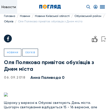
Новости
/
/
/
/
Головна
Новини
Новини Київської області
Обухівський район
/
Обухів
Оля Полякова привітає обухівців з Днем міста
НОВИНИ
ОБУХІВ
Оля Полякова привітає обухівців з
Днем міста
Анна Паливода 0
06.09.2018
Щороку у вересні в Обухові святкують День міста.
Цьогоріч святкування відбудеться 15 - 16 вересня, але