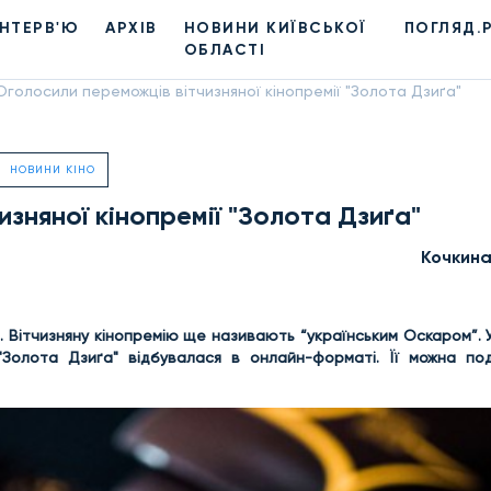
ІНТЕРВ'Ю
АРХІВ
НОВИНИ КИЇВСЬКОЇ
ПОГЛЯД.
ОБЛАСТІ
Оголосили переможців вітчизняної кінопремії "Золота Дзиґа"
НОВИНИ КІНО
зняної кінопремії "Золота Дзиґа"
Кочкин
. Вітчизняну кінопремію ще називають “українським Оскаром”. 
Золота Дзиґа" відбувалася в онлайн-форматі. Її можна по