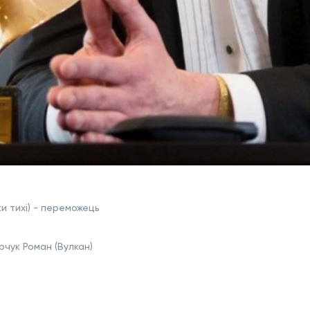
ки тихі) - переможець
чук Роман (Вулкан)