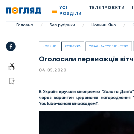
УСІ
ТЕЛЕПРОЄКТИ
РОЗДІЛИ
Головна
Без рубрики
Новини Кіно
/
/
/
НОВИНИ
КУЛЬТУРА
УКРАЇНА-СУСПІЛЬСТВО
Оголосили переможців вітчи
04.05.2020
В Україні вручили кінопремію “Золота Дзиґа”
через карантин церемонія нагородження "
Youtube-каналі кіноакадемії.