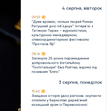
4 серпня, вівторок
09:59
"Дуже вражає, скільки людей Роман
Ратушний досі об'єднує". Інтерв’ю з
Тетяною Терен – журналісткою,
культурною менеджеркою,
співкоординаторкою фестивалю
"Протасів Яр"
08:14
Загинула 25-річна парамедикиня
добровольчого батальйону
"Госпітальєри" Єва Ройтер, відома під
позивним "Еліпс"
3 серпня, понеділок
15:40
Знищена історія двох регіонів: окупанти
спалили у Бериславі дерев'яний
козацький храм із Переволочної