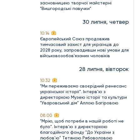
засновницею творчої майстерні
"Вишгородські павучки"
30 липня, четвер
10:14
Європейський Союз продовжив
тимчасовий захист для українців до
2028 року, запровадивши нові умови для
військовозобов'язаних чоловіків
28 липня, вівторок
10:32
"Ми переживаємо своєрідний ренесанс
української історії". Інтерв’ю з
директоркою Музею історії та культури
"Уваровський дім" Аллою Багіровою
08:00
"Мрію, щоб потреби в нашій роботі не
було". Інтерв’ю з директоркою
благодійного фонду "До України з
любов’ю" Тетяною Рябоволовою