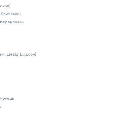
аков)
 Клименко)
- переможець
кий, Девід Додсон)
реможець
о