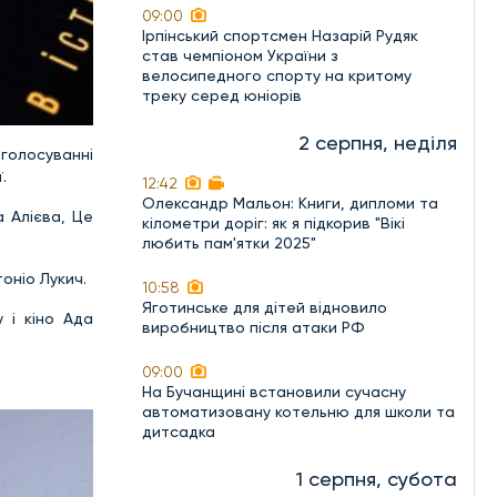
09:00
Ірпінський спортсмен Назарій Рудяк
став чемпіоном України з
велосипедного спорту на критому
треку серед юніорів
2 серпня, неділя
-голосуванні
.
12:42
Олександр Мальон: Книги, дипломи та
 Алієва, Це
кілометри доріг: як я підкорив "Вікі
любить пам'ятки 2025"
оніо Лукич.
10:58
Яготинське для дітей відновило
 і кіно Ада
виробництво після атаки РФ
09:00
На Бучанщині встановили сучасну
автоматизовану котельню для школи та
дитсадка
1 серпня, субота