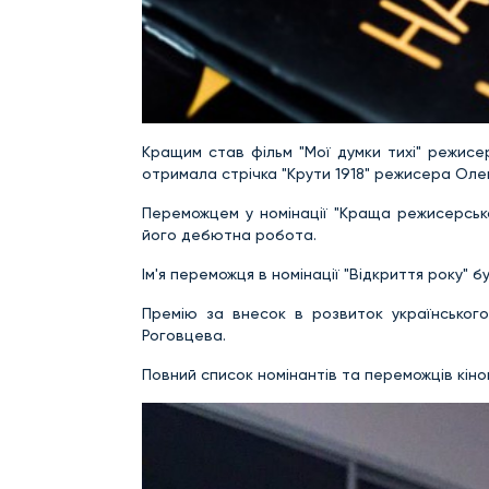
Кращим став фільм "Мої думки тихі" режисе
отримала стрічка "Крути 1918" режисера Олек
Переможцем у номінації "Краща режисерськ
його дебютна робота.
Ім'я переможця в номінації "Відкриття року"
Премію за внесок в розвиток українського
Роговцева.
Повний список номінантів та переможців кіно