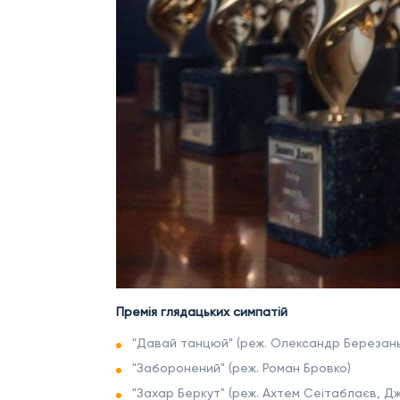
Премія глядацьких симпатій
"Давай танцюй" (реж. Олександр Березань
"Заборонений" (реж. Роман Бровко)
"Захар Беркут" (реж. Ахтем Сеітаблаєв, Дж