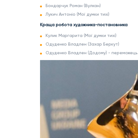
Бондарчук Роман (Вулкан)
Лукич Антоніо (Мої думки тихі)
Краща робота художника-постановника
Кулик Маргарита (Мої думки тихі)
Одуденко Владлен (Захар Беркут)
Одуденко Владлен (Додому) - переможець