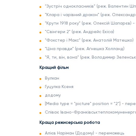
"Зустріч однокласників" (реж. Валентин Шп
"Клара і чарівний дракон" (реж. Олександр
"Крути 1918 року" (реж. Олексій Шапарєв) 
"Свінгери 2" (реж. Андрейс Екіса)
"Фокстер і Макс" (реж. Анатолій Матешко)
"Ціна правди" (реж. Аґнешка Холланд)
"Я, ти, він, вона" (реж. Володимир Зеленсь
Кращий фільм
Вулкан
Гуцулка Ксеня
додому
[Media type = "picture" position = "2"] - пе
Співає Івано-Франківськтеплокомуненерг
Краща режисерська робота
Алієв Наріман (Додому) - переможець