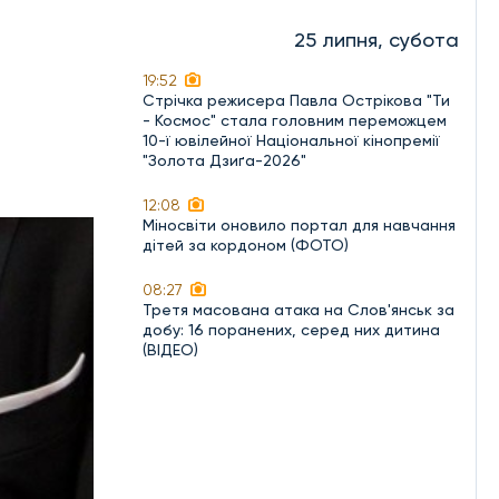
25 липня, субота
19:52
Стрічка режисера Павла Острікова "Ти
- Космос" стала головним переможцем
10-ї ювілейної Національної кінопремії
"Золота Дзиґа-2026"
12:08
Міносвіти оновило портал для навчання
дітей за кордоном (ФОТО)
08:27
Третя масована атака на Слов'янськ за
добу: 16 поранених, серед них дитина
(ВІДЕО)