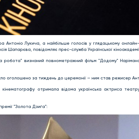
ра Антоніо Лукича, а найбільше голосів у глядацькому онлайн
сія Шапарєва, повідомляє прес-служба Української кіноакадемії
а робота" визнаний повнометражний фільм "Додому" Нарімана
 було оголошено за тиждень до церемонії — ним став режисер Ант
 кінематографу отримала відома українська актриса театру
премії "Золота Дзиґа":