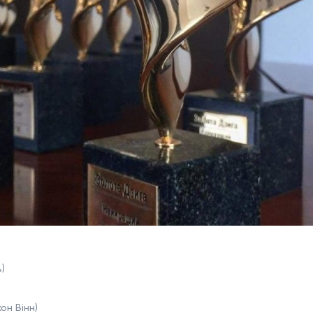
)
он Вінн)