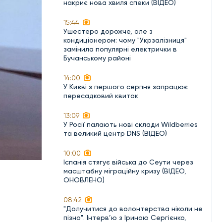
накриє нова хвиля спеки (ВІДЕО)
15:44
Ушестеро дорожче, але з
кондиціонером: чому "Укрзалізниця"
замінила популярні електрички в
Бучанському районі
14:00
У Києві з першого серпня запрацює
пересадковий квиток
13:09
У Росії палають нові склади Wildberries
та великий центр DNS (ВІДЕО)
10:00
Іспанія стягує війська до Сеути через
масштабну міграційну кризу (ВІДЕО,
ОНОВЛЕНО)
08:42
"Долучитися до волонтерства ніколи не
пізно". Інтерв’ю з Іриною Сергієнко,