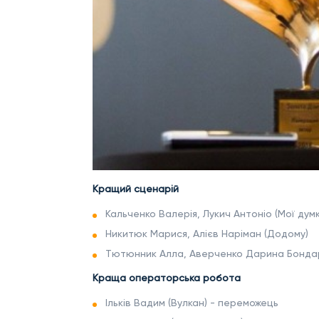
Кращий сценарій
Кальченко Валерія, Лукич Антоніо (Мої дум
Никитюк Марися, Алієв Наріман (Додому)
Тютюнник Алла, Аверченко Дарина Бондар
Краща операторська робота
Ільків Вадим (Вулкан) - переможець