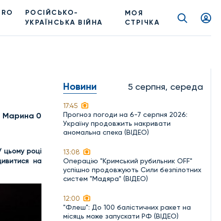
PRO
РОСІЙСЬКО-
МОЯ
УКРАЇНСЬКА ВІЙНА
СТРІЧКА
Новини
5 серпня, середа
17:45
Прогноз погоди на 6-7 серпня 2026:
а Марина 0
Україну продовжить накривати
аномальна спека (ВІДЕО)
У цьому році
13:08
дивитися на
Операцію "Кримський рубильник OFF"
успішно продовжують Сили безпілотних
систем "Мадяра" (ВІДЕО)
12:00
"Флеш": До 100 балістичних ракет на
місяць може запускати РФ (ВІДЕО)