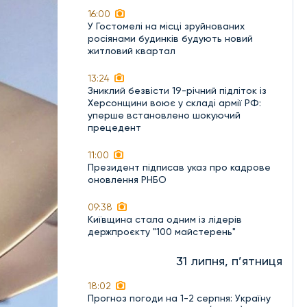
16:00
У Гостомелі на місці зруйнованих
росіянами будинків будують новий
житловий квартал
13:24
Зниклий безвісти 19-річний підліток із
Херсонщини воює у складі армії РФ:
уперше встановлено шокуючий
прецедент
11:00
Президент підписав указ про кадрове
оновлення РНБО
09:38
Київщина стала одним із лідерів
держпроєкту "100 майстерень"
31 липня, п’ятниця
18:02
Прогноз погоди на 1-2 серпня: Україну