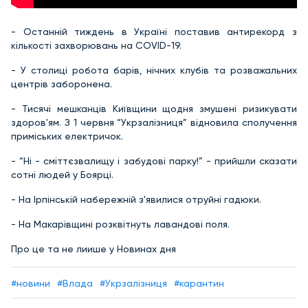
- Останній тиждень в Україні поставив антирекорд з
кількості захворювань на COVID-19.
- У столиці робота барів, нічних клубів та розважальних
центрів заборонена.
- Тисячі мешканців Київщини щодня змушені ризикувати
здоров'ям. З 1 червня “Укрзалізниця” відновила сполучення
приміських електричок.
- “Ні - сміттєзвалищу і забудові парку!” - прийшли сказати
сотні людей у Боярці.
- На Ірпінській набережній з'явилися отруйні гадюки.
- На Макарівщині розквітнуть лавандові поля.
Про це та не лиише у Новинах дня
#новини
#Влада
#Укрзалізниця
#карантин