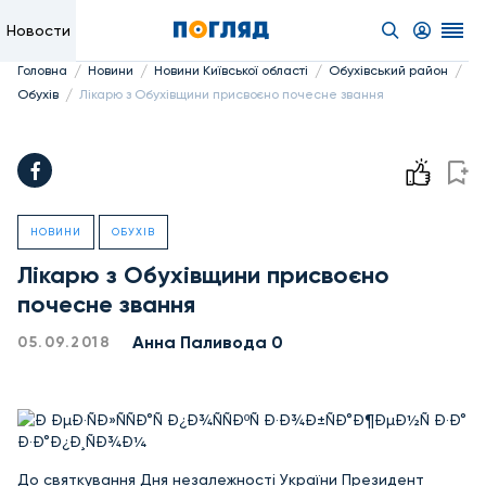
Новости
/
/
/
/
Головна
Новини
Новини Київської області
Обухівський район
/
Обухів
Лікарю з Обухівщини присвоєно почесне звання
НОВИНИ
ОБУХІВ
Лікарю з Обухівщини присвоєно
почесне звання
Анна Паливода 0
05.09.2018
До святкування Дня незалежності України Президент