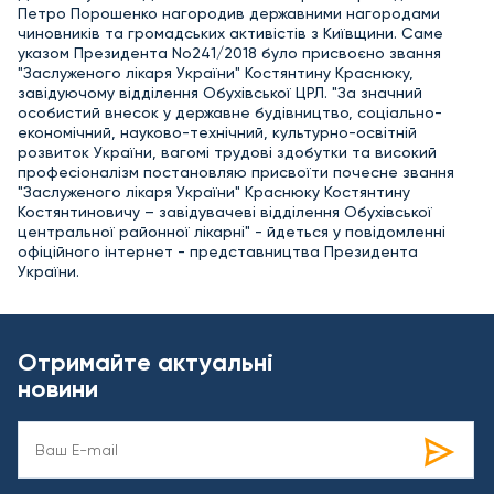
Петро Порошенко нагородив державними нагородами
чиновників та громадських активістів з Київщини. Саме
указом Президента No241/2018 було присвоєно звання
"Заслуженого лікаря України" Костянтину Краснюку,
завідуючому відділення Обухівської ЦРЛ. "За значний
особистий внесок у державне будівництво, соціально-
економічний, науково-технічний, культурно-освітній
розвиток України, вагомі трудові здобутки та високий
професіоналізм постановляю присвоїти почесне звання
"Заслуженого лікаря України" Краснюку Костянтину
Костянтиновичу – завідувачеві відділення Обухівської
центральної районної лікарні" - йдеться у повідомленні
офіційного інтернет - представництва Президента
України.
Отримайте актуальні
новини