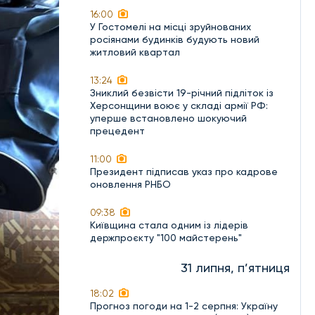
16:00
У Гостомелі на місці зруйнованих
росіянами будинків будують новий
житловий квартал
13:24
Зниклий безвісти 19-річний підліток із
Херсонщини воює у складі армії РФ:
уперше встановлено шокуючий
прецедент
11:00
Президент підписав указ про кадрове
оновлення РНБО
09:38
Київщина стала одним із лідерів
держпроєкту "100 майстерень"
31 липня, п’ятниця
18:02
Прогноз погоди на 1-2 серпня: Україну