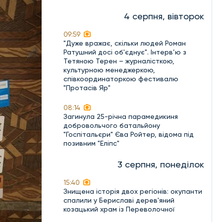
4 серпня, вівторок
09:59
"Дуже вражає, скільки людей Роман
Ратушний досі об'єднує". Інтерв’ю з
Тетяною Терен – журналісткою,
культурною менеджеркою,
співкоординаторкою фестивалю
"Протасів Яр"
08:14
Загинула 25-річна парамедикиня
добровольчого батальйону
"Госпітальєри" Єва Ройтер, відома під
позивним "Еліпс"
3 серпня, понеділок
15:40
Знищена історія двох регіонів: окупанти
спалили у Бериславі дерев'яний
козацький храм із Переволочної