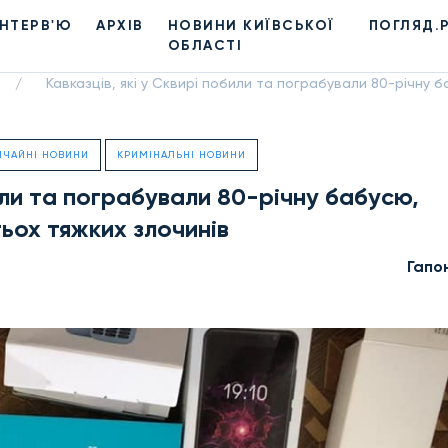
ІНТЕРВ'Ю
АРХІВ
НОВИНИ КИЇВСЬКОЇ
ПОГЛЯД.
ОБЛАСТІ
Кавказців, які у Сквирі побили та пограбували 80-річну 
/
ИЧАЙНІ НОВИНИ
КРИМІНАЛЬНІ НОВИНИ
били та пограбували 80-річну бабусю,
ьох тяжких злочинів
Гапо