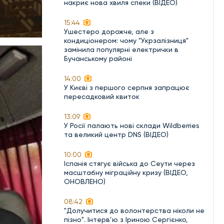
накриє нова хвиля спеки (ВІДЕО)
15:44
Ушестеро дорожче, але з
кондиціонером: чому "Укрзалізниця"
замінила популярні електрички в
Бучанському районі
14:00
У Києві з першого серпня запрацює
пересадковий квиток
13:09
У Росії палають нові склади Wildberries
та великий центр DNS (ВІДЕО)
10:00
Іспанія стягує війська до Сеути через
масштабну міграційну кризу (ВІДЕО,
ОНОВЛЕНО)
08:42
"Долучитися до волонтерства ніколи не
пізно". Інтерв’ю з Іриною Сергієнко,