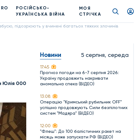
PRO
РОСІЙСЬКО-
МОЯ
УКРАЇНСЬКА ВІЙНА
СТРІЧКА
бабусю, підозрюють у вчинені багатьох тяжких злочинів
Новини
5 серпня, середа
17:45
Прогноз погоди на 6-7 серпня 2026:
Україну продовжить накривати
н Юлія 000
аномальна спека (ВІДЕО)
13:08
Операцію "Кримський рубильник OFF"
успішно продовжують Сили безпілотних
систем "Мадяра" (ВІДЕО)
12:00
"Флеш": До 100 балістичних ракет на
місяць може запускати РФ (ВІДЕО)