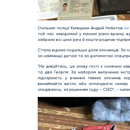
Очільник поліції Київщини Андрій Нєбитов
на
той час невідомих) у масках рано-вранці вд
забрали всі цінні речі й кошти родичів-підпри
Стала відома подальша доля злочинців. За с
за найменші деталі та за допомогою спецприз
"Не дивуйтесь, це знову гості з сонячної кав
та два Георгія. За набором вилучених інст
підозрюють у вчинені тяжких злочинів ко
винаймайти житло або оплачувати номер в 
сподіваюсь, за рішенням суду – СІЗО", - нап