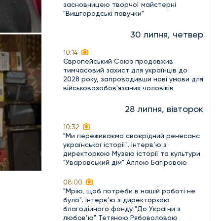
засновницею творчої майстерні
"Вишгородські павучки"
30 липня, четвер
10:14
Європейський Союз продовжив
тимчасовий захист для українців до
2028 року, запровадивши нові умови для
військовозобов'язаних чоловіків
28 липня, вівторок
10:32
"Ми переживаємо своєрідний ренесанс
української історії". Інтерв’ю з
директоркою Музею історії та культури
"Уваровський дім" Аллою Багіровою
08:00
"Мрію, щоб потреби в нашій роботі не
було". Інтерв’ю з директоркою
благодійного фонду "До України з
любов’ю" Тетяною Рябоволовою