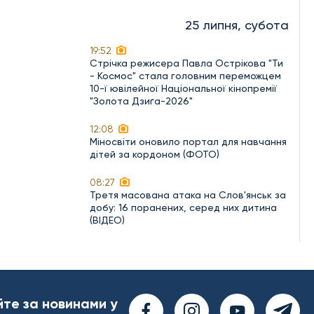
25 липня, субота
19:52
Стрічка режисера Павла Острікова "Ти
- Космос" стала головним переможцем
10-ї ювілейної Національної кінопремії
"Золота Дзиґа-2026"
12:08
Міносвіти оновило портал для навчання
дітей за кордоном (ФОТО)
08:27
Третя масована атака на Слов'янськ за
добу: 16 поранених, серед них дитина
(ВІДЕО)
йте за новинами у