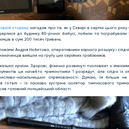
 своїй сторінці
нагадав про те, як у Сквирі в серпні цього року
ерлися до будинку 80-річної бабусі, побили та пограбували ї
ємців в сумі 200 тисяч гривень.
ловами Андрія Нєбитова, оперативники карного розшуку і слідч
наченців вийшли на групу цих серійних грабіжників.
казької країни. Здорові, фізично розвинуті «чоловіки» з іменам
рументів це начебто «ремонтники 1 розряду», але слідчі їх о
рисливо-насильницької спрямованості. Думаю, їм більше не
готелі – їх ласкаво зустріне ізолятор тимчасового триман
исав головний поліцейський області.