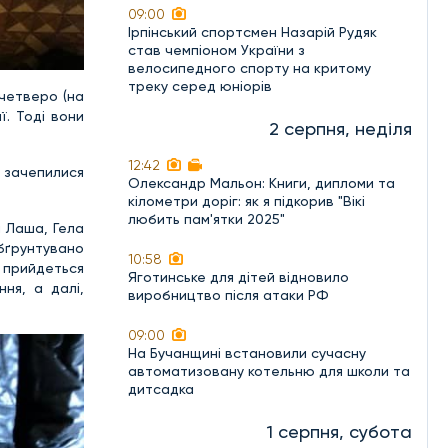
09:00
Ірпінський спортсмен Назарій Рудяк
став чемпіоном України з
велосипедного спорту на критому
треку серед юніорів
 четверо (на
ї. Тоді вони
2 серпня, неділя
12:42
і зачепилися
Олександр Мальон: Книги, дипломи та
кілометри доріг: як я підкорив "Вікі
любить пам'ятки 2025"
и Лаша, Гела
бґрунтувано
10:58
 прийдеться
Яготинське для дітей відновило
ня, а далі,
виробництво після атаки РФ
09:00
На Бучанщині встановили сучасну
автоматизовану котельню для школи та
дитсадка
1 серпня, субота