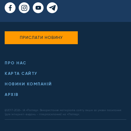
ПРИСЛАТИ НОВИНУ
ПРО НАС
КАРТА САЙТУ
НОВИНИ КОМПАНІЙ
АРХІВ
@2017-
2026
- ІА «Погляд». Використання матеріалів сайту лише за умови посилання
(для інтернет-видань - гіперпосилання) на «Погляд».