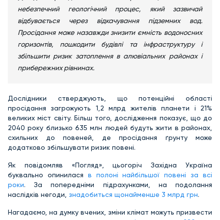
небезпечний геологічний процес, який зазвичай
відбувається через відкачування підземних вод.
Просідання може назавжди знизити ємність водоносних
горизонтів, пошкодити будівлі та інфраструктуру і
збільшити ризик затоплення в алювіальних районах і
прибережних рівнинах.
Дослідники стверджують, що потенційні області
просідання загрожують 1,2 млрд жителів планети і 21%
великих міст світу. Більш того, дослідження показує, що до
2040 року близько 635 млн людей будуть жити в районах,
схильних до повеней, де просідання ґрунту може
додатково збільшувати ризик повені.
Як повідомляв «Погляд», цьогоріч Західна Україна
буквально опинилася
в полоні найбільшої повені за всі
роки
. За попередніми підрахунками, на подолання
наслідків негоди,
знадобиться щонайменше 3 млрд грн
.
Нагадаємо, на думку вчених, зміни клімат можуть призвести