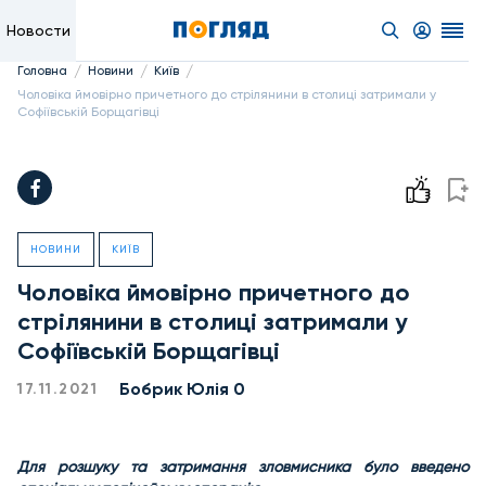
Новости
/
/
/
Головна
Новини
Київ
Чоловіка ймовірно причетного до стрілянини в столиці затримали у
Софіївській Борщагівці
НОВИНИ
КИЇВ
Чоловіка ймовірно причетного до
стрілянини в столиці затримали у
Софіївській Борщагівці
Бобрик Юлія 0
17.11.2021
Для розшуку та затримання зловмисника було введено