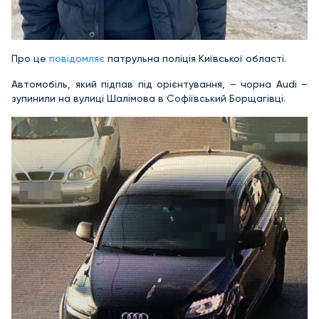
Про це
повідомляє
патрульна поліція Київської області.
Автомобіль, який підпав під орієнтування, – чорна Audi –
зупинили на вулиці Шалімова в Софіївський Борщагівці.