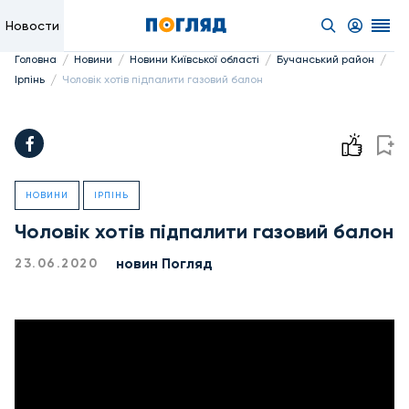
Новости
/
/
/
/
Головна
Новини
Новини Київської області
Бучанський район
/
Ірпінь
Чоловік хотів підпалити газовий балон
НОВИНИ
ІРПІНЬ
Чоловік хотів підпалити газовий балон
новин Погляд
23.06.2020