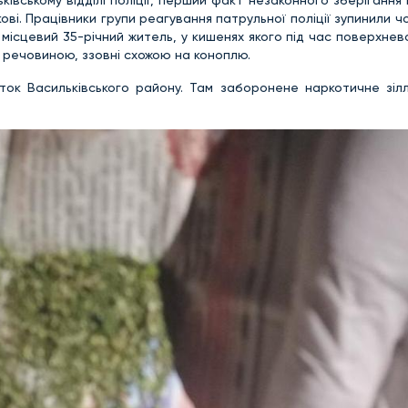
ві. Працівники групи реагування патрульної поліції зупинили чо
місцевий 35-річний житель, у кишенях якого під час поверхнев
 речовиною, ззовні схожою на коноплю.
ток Васильківського району. Там заборонене наркотичне зілл