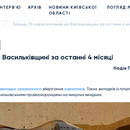
ІНТЕРВ'Ю
АРХІВ
НОВИНИ КИЇВСЬКОЇ
ПОГЛЯД.
ОБЛАСТІ
Більше 70 наркозлочинів на Васильківщині за останні 4 мі
/
 Васильківщині за останні 4 місяці
Надiя 
о
випадки незаконного
зберігання
наркотиків
. Таких випадків із поча
асильківськими правоохоронцями на минулих вихідних.