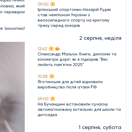
09:00
ловіка, який
Ірпінський спортсмен Назарій Рудяк
ої перевірки
став чемпіоном України з
велосипедного спорту на критому
треку серед юніорів
я (коноплю)
2 серпня, неділя
12:42
Олександр Мальон: Книги, дипломи та
кілометри доріг: як я підкорив "Вікі
любить пам'ятки 2025"
10:58
Яготинське для дітей відновило
виробництво після атаки РФ
09:00
На Бучанщині встановили сучасну
автоматизовану котельню для школи та
дитсадка
1 серпня, субота