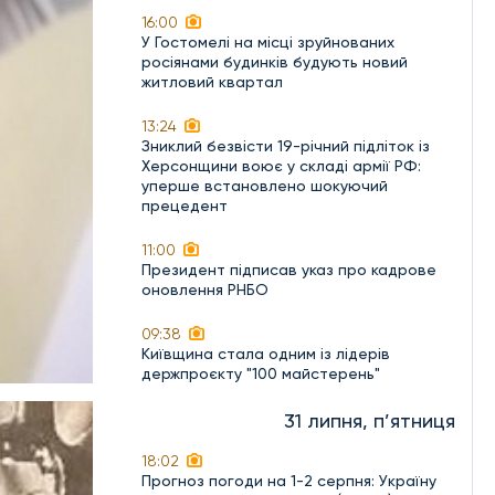
16:00
У Гостомелі на місці зруйнованих
росіянами будинків будують новий
житловий квартал
13:24
Зниклий безвісти 19-річний підліток із
Херсонщини воює у складі армії РФ:
уперше встановлено шокуючий
прецедент
11:00
Президент підписав указ про кадрове
оновлення РНБО
09:38
Київщина стала одним із лідерів
держпроєкту "100 майстерень"
31 липня, п’ятниця
18:02
Прогноз погоди на 1-2 серпня: Україну