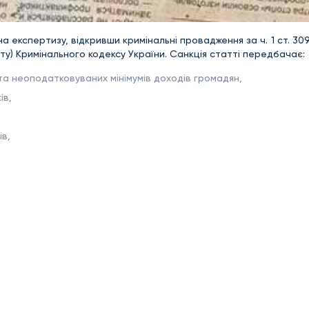
а експертизу, відкривши кримінальні провадження за ч. 1 ст. 30
ту) Кримінального кодексу України. Санкція статті передбачає:
та неоподатковуваних мінімумів доходів громадян,
ів,
ів,