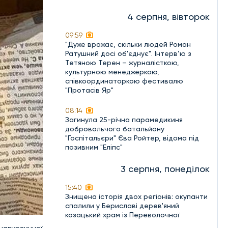
4 серпня, вівторок
09:59
"Дуже вражає, скільки людей Роман
Ратушний досі об'єднує". Інтерв’ю з
Тетяною Терен – журналісткою,
культурною менеджеркою,
співкоординаторкою фестивалю
"Протасів Яр"
08:14
Загинула 25-річна парамедикиня
добровольчого батальйону
"Госпітальєри" Єва Ройтер, відома під
позивним "Еліпс"
3 серпня, понеділок
15:40
Знищена історія двох регіонів: окупанти
спалили у Бериславі дерев'яний
козацький храм із Переволочної
 наркотичної