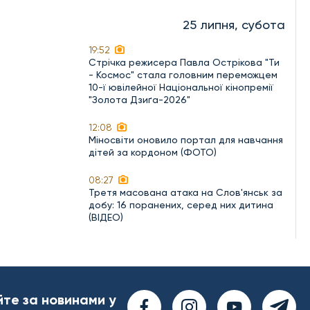
25 липня, субота
19:52
Стрічка режисера Павла Острікова "Ти
- Космос" стала головним переможцем
10-ї ювілейної Національної кінопремії
"Золота Дзиґа-2026"
12:08
Міносвіти оновило портал для навчання
дітей за кордоном (ФОТО)
08:27
Третя масована атака на Слов'янськ за
добу: 16 поранених, серед них дитина
(ВІДЕО)
йте за новинами у