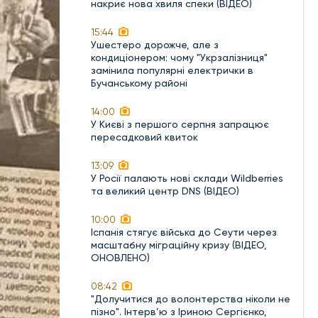
накриє нова хвиля спеки (ВІДЕО)
15:44
Ушестеро дорожче, але з
кондиціонером: чому "Укрзалізниця"
замінила популярні електрички в
Бучанському районі
14:00
У Києві з першого серпня запрацює
пересадковий квиток
13:09
У Росії палають нові склади Wildberries
та великий центр DNS (ВІДЕО)
10:00
Іспанія стягує війська до Сеути через
масштабну міграційну кризу (ВІДЕО,
ОНОВЛЕНО)
08:42
"Долучитися до волонтерства ніколи не
пізно". Інтерв’ю з Іриною Сергієнко,