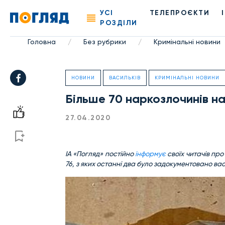
УСІ
ТЕЛЕПРОЄКТИ
РОЗДІЛИ
Головна
Без рубрики
Кримінальні новини
/
/
НОВИНИ
ВАСИЛЬКІВ
КРИМІНАЛЬНІ НОВИНИ
Більше 70 наркозлочинів на
27.04.2020
ІА «Погляд» постійно
інформує
своїх читачів пр
76, з яких останні два було задокументовано в