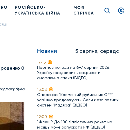
PRO
РОСІЙСЬКО-
МОЯ
УКРАЇНСЬКА ВІЙНА
СТРІЧКА
сяці
Новини
5 серпня, середа
17:45
Прогноз погоди на 6-7 серпня 2026:
Проценко 0
Україну продовжить накривати
аномальна спека (ВІДЕО)
тку року було
13:08
Операцію "Кримський рубильник OFF"
успішно продовжують Сили безпілотних
систем "Мадяра" (ВІДЕО)
12:00
"Флеш": До 100 балістичних ракет на
місяць може запускати РФ (ВІДЕО)