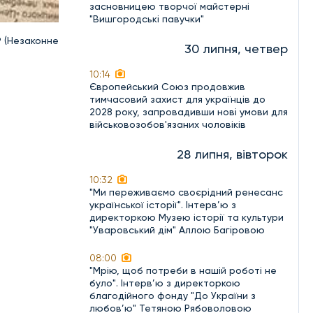
засновницею творчої майстерні
"Вишгородські павучки"
9 (Незаконне
30 липня, четвер
10:14
Європейський Союз продовжив
тимчасовий захист для українців до
2028 року, запровадивши нові умови для
військовозобов'язаних чоловіків
28 липня, вівторок
10:32
"Ми переживаємо своєрідний ренесанс
української історії". Інтерв’ю з
директоркою Музею історії та культури
"Уваровський дім" Аллою Багіровою
08:00
"Мрію, щоб потреби в нашій роботі не
було". Інтерв’ю з директоркою
благодійного фонду "До України з
любов’ю" Тетяною Рябоволовою