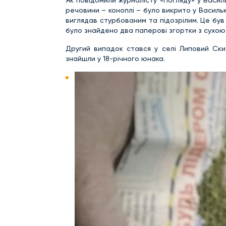
речовини – коноплі – було викрито у Василько
виглядав стурбованим та підозрілим. Це був 
було знайдено два паперові згортки з сухою
Другий випадок стався у селі Липовий Ски
знайшли у 18-річного юнака.