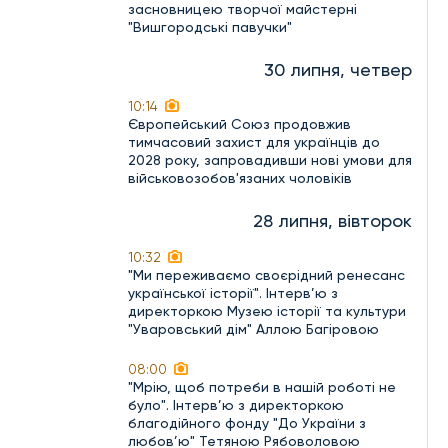
засновницею творчої майстерні
"Вишгородські павучки"
30 липня, четвер
10:14
Європейський Союз продовжив
тимчасовий захист для українців до
2028 року, запровадивши нові умови для
військовозобов'язаних чоловіків
28 липня, вівторок
10:32
"Ми переживаємо своєрідний ренесанс
української історії". Інтерв’ю з
директоркою Музею історії та культури
"Уваровський дім" Аллою Багіровою
08:00
"Мрію, щоб потреби в нашій роботі не
було". Інтерв’ю з директоркою
благодійного фонду "До України з
любов’ю" Тетяною Рябоволовою