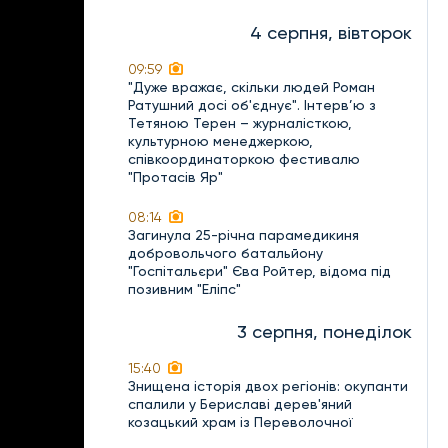
4 серпня, вівторок
09:59
"Дуже вражає, скільки людей Роман
Ратушний досі об'єднує". Інтерв’ю з
Тетяною Терен – журналісткою,
культурною менеджеркою,
співкоординаторкою фестивалю
"Протасів Яр"
08:14
Загинула 25-річна парамедикиня
добровольчого батальйону
"Госпітальєри" Єва Ройтер, відома під
позивним "Еліпс"
3 серпня, понеділок
15:40
Знищена історія двох регіонів: окупанти
спалили у Бериславі дерев'яний
козацький храм із Переволочної