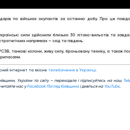
ударів по військах окупантів за останню добу. Про це повід
українські сили здійснили близько 30 літако-вильотів та завд
стратегічних напрямках — схід та південь.
РСЗВ, танкові колони, живу силу, броньовану техніку, а також по
припасами.
ний інтернет та якісне
телебачення в Українці.
иївщини, України та світу – переходьте і підписуйтесь на наш
Tel
 читайте нас у
Facebook Погляд Київщина
і дивіться на
YouTube
.