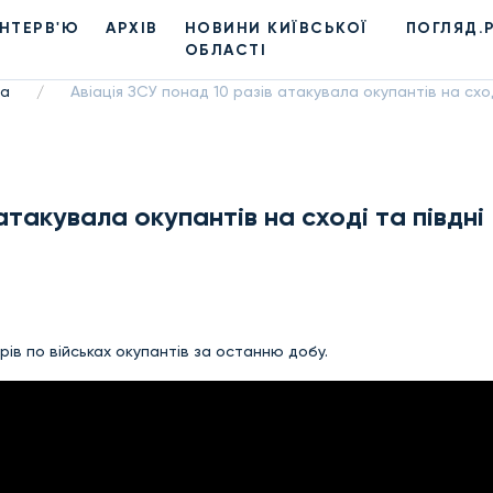
ІНТЕРВ'Ю
АРХІВ
НОВИНИ КИЇВСЬКОЇ
ПОГЛЯД.
ОБЛАСТІ
на
Авіація ЗСУ понад 10 разів атакувала окупантів на сход
/
атакувала окупантів на сході та півдні
рів по військах окупантів за останню добу.