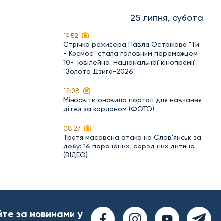
25 липня, субота
19:52
Стрічка режисера Павла Острікова "Ти
- Космос" стала головним переможцем
10-ї ювілейної Національної кінопремії
"Золота Дзиґа-2026"
12:08
Міносвіти оновило портал для навчання
дітей за кордоном (ФОТО)
08:27
Третя масована атака на Слов'янськ за
добу: 16 поранених, серед них дитина
(ВІДЕО)
йте за новинами у