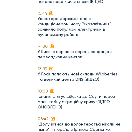
накриє нова хвиля спеки (ВІДЕО)
15:44
Ушестеро дорожче, але з
кондиціонером: чому "Укрзалізниця"
замінила популярні електрички в
Бучанському районі
14:00
У Києві з першого серпня запрацює
пересадковий квиток
13:09
У Росії палають нові склади Wildberries
та великий центр DNS (ВІДЕО)
10:00
Іспанія стягує війська до Сеути через
масштабну міграційну кризу (ВІДЕО,
ОНОВЛЕНО)
08:42
"Долучитися до волонтерства ніколи не
пізно". Інтерв’ю з Іриною Сергієнко,