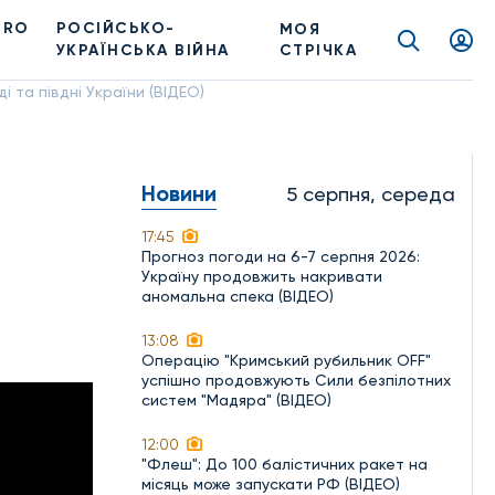
PRO
РОСІЙСЬКО-
МОЯ
УКРАЇНСЬКА ВІЙНА
СТРІЧКА
і та півдні України (ВІДЕО)
Новини
5 серпня, середа
17:45
Прогноз погоди на 6-7 серпня 2026:
Україну продовжить накривати
аномальна спека (ВІДЕО)
13:08
Операцію "Кримський рубильник OFF"
успішно продовжують Сили безпілотних
систем "Мадяра" (ВІДЕО)
12:00
"Флеш": До 100 балістичних ракет на
місяць може запускати РФ (ВІДЕО)