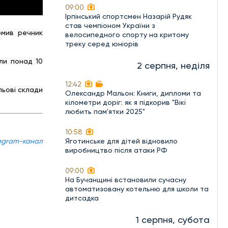
09:00
Ірпінський спортсмен Назарій Рудяк
став чемпіоном України з
омив речник
велосипедного спорту на критому
треку серед юніорів
али понад 10
2 серпня, неділя
12:42
льові склади
Олександр Мальон: Книги, дипломи та
кілометри доріг: як я підкорив "Вікі
любить пам'ятки 2025"
10:58
egram-канал
Яготинське для дітей відновило
виробництво після атаки РФ
09:00
На Бучанщині встановили сучасну
автоматизовану котельню для школи та
дитсадка
1 серпня, субота