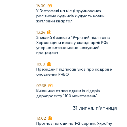
16:00
У Гостомелі на місці зруйнованих
росіянами будинків будують новий
житловий квартал
13:24
Зниклий безвісти 19-річний підліток із
Херсонщини воює у складі армії РФ:
уперше встановлено шокуючий
прецедент
11:00
Президент підписав указ про кадрове
оновлення РНБО
09:38
Київщина стала одним із лідерів
держпроєкту "100 майстерень"
31 липня, п’ятниця
18:02
Прогноз погоди на 1-2 серпня: Україну