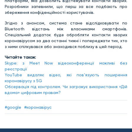
платформи, яка дозволить відстежувати контакти хворих.
Розробники запевнили, що перш за все подбають про
збереження конфіденційності користувачів.
Згідно з анонсом, система стане відслідковувати по
Bluetooth відстань між власниками смартфонів.
Спеціальний додаток буде обробляти контакти хворих
коронавірусом за два останні тижні і попереджати тих, хто
з ними спілкувався або знаходився поблизу в цей період.
Читайте також:
Skype: з Meet Now відеоконференції можливі без
реєстрації
YouTube видаляє відео, які пов’язують поширення
коронавірусу з 5G
Обсервація під контролем. Чи загрожує використання «Дій
вдома» цифровим правам?
#google
#коронавірус