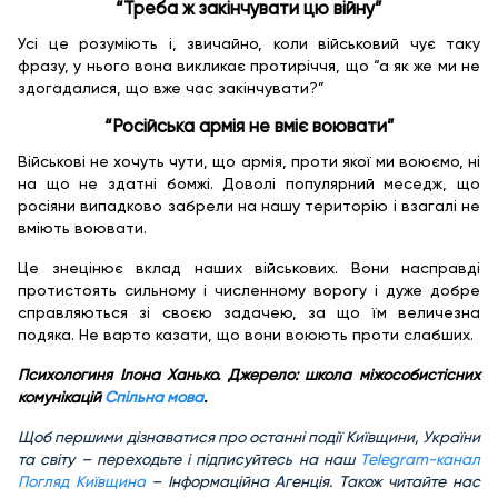
“Треба ж закінчувати цю війну”
Усі це розуміють і, звичайно, коли військовий чує таку
фразу, у нього вона викликає протиріччя, що “а як же ми не
здогадалися, що вже час закінчувати?”
“Російська армія не вміє воювати”
Військові не хочуть чути, що армія, проти якої ми воюємо, ні
на що не здатні бомжі. Доволі популярний меседж, що
росіяни випадково забрели на нашу територію і взагалі не
вміють воювати.
Це знецінює вклад наших військових. Вони насправді
протистоять сильному і численному ворогу і дуже добре
справляються зі своєю задачею, за що їм величезна
подяка. Не варто казати, що вони воюють проти слабших.
Психологиня Ілона Ханько. Джерело: школа міжособистісних
комунікацій
Спільна мова
.
Щоб першими дізнаватися про останні події Київщини, України
та світу – переходьте і підписуйтесь на наш
Telegram-канал
Погляд Київщина
– Інформаційна Агенція. Також читайте нас