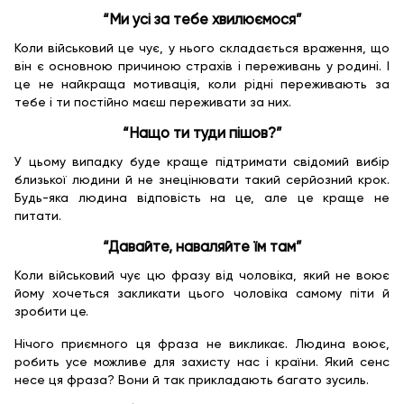
“Ми усі за тебе хвилюємося”
Коли військовий це чує, у нього складається враження, що
він є основною причиною страхів і переживань у родині. І
це не найкраща мотивація, коли рідні переживають за
тебе і ти постійно маєш переживати за них.
“Нащо ти туди пішов?”
У цьому випадку буде краще підтримати свідомий вибір
близької людини й не знецінювати такий серйозний крок.
Будь-яка людина відповість на це, але це краще не
питати.
“Давайте, наваляйте їм там”
Коли військовий чує цю фразу від чоловіка, який не воює
йому хочеться закликати цього чоловіка самому піти й
зробити це.
Нічого приємного ця фраза не викликає. Людина воює,
робить усе можливе для захисту нас і країни. Який сенс
несе ця фраза? Вони й так прикладають багато зусиль.