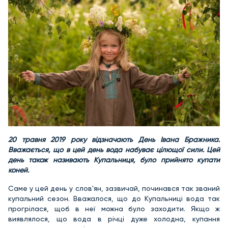
20 травня 2019 року відзначають День Івана Бражника.
Вважається, що в цей день вода набуває цілющої сили. Цей
день також називають Купальниця, було прийнято купати
коней.
Саме у цей день у слов'ян, зазвичай, починався так званий
купальний сезон. Вважалося, що до Купальниці вода так
прогрілася, щоб в неї можна було заходити. Якщо ж
виявлялося, що вода в річці дуже холодна, купання