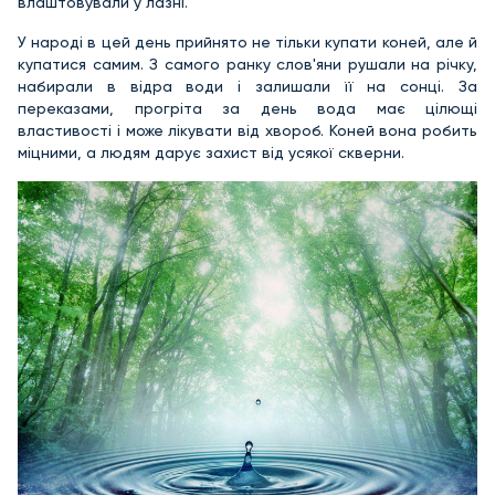
влаштовували у лазні.
У народі в цей день прийнято не тільки купати коней, але й
купатися самим. З самого ранку слов'яни рушали на річку,
набирали в відра води і залишали її на сонці. За
переказами, прогріта за день вода має цілющі
властивості і може лікувати від хвороб. Коней вона робить
міцними, а людям дарує захист від усякої скверни.