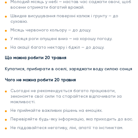
Молодий місяць у небі — настав час саджати овочі, щоб
восени отримати багатий врожай.
Швидке висушування поверхні калюж і грунту — до
суховію.
Місяць червоного кольору — до дощу.
У місяця роги опущені вниз — на хорошу погоду.
На акації багато нектару і бджіл — до дощу.
Що можна робити 20 травня
Купатися, прибирати в оселі, заряджати воду силою сонця
Чого не можна робити 20 травня
Сьогодні не рекомендується багато працювати,
зекономте свої сили та старайтеся відпочивати за
можливості.
Не приймайте важливих рішень на емоціях.
Перевіряйте будь-яку інформацію, яка приходить до вас.
Не піддавайтеся негативу, ліні, апатії та інстинктам.