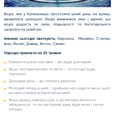
Вода, яка у Купальницю простояла цілий день на вулиці,
вважалася цілющою. Люди вмивалися нею і вірили, що
вода додасть їм сили, бадьорості та богатирського
здоров'я на цілий рік.
Іменини сьогодні святкують:
Кароліна, Михайло, Степан,
Іван, Йосип, Давид, Антон, Семен.
Народні прикмети на 20 травня
Побачите ранні ластівки – рік буде щасливий.
Якщо ластівки високо літають – то погода буде
хорошою.
Дощовий день – до теплого вересня.
Молодий місяць в небі – прийшов час садити овочі, щоб
восени отримати багатий врожай.
Якщо вранці повітря сухе, а до вечора вологість
збільшиться, то на наступний день буде ясна і тепла
погода.