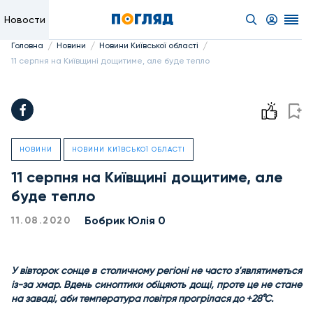
Новости
/
/
/
Головна
Новини
Новини Київської області
11 серпня на Київщині дощитиме, але буде тепло
НОВИНИ
НОВИНИ КИЇВСЬКОЇ ОБЛАСТІ
11 серпня на Київщині дощитиме, але
буде тепло
Бобрик Юлія 0
11.08.2020
У вівторок сонце в столичному регіоні не часто з'являтиметься
із-за хмар. Вдень синоптики обіцяють дощі, проте це не стане
на заваді, аби температура повітря прогрілася до +28°С.