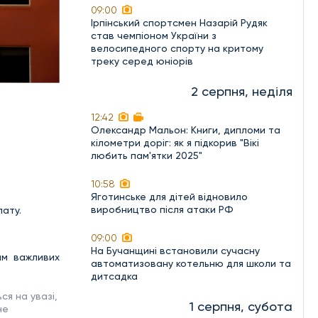
09:00
Ірпінський спортсмен Назарій Рудяк
став чемпіоном України з
велосипедного спорту на критому
треку серед юніорів
2 серпня, неділя
12:42
Олександр Мальон: Книги, дипломи та
кілометри доріг: як я підкорив "Вікі
любить пам'ятки 2025"
10:58
Яготинське для дітей відновило
виробництво після атаки РФ
лату.
09:00
На Бучанщині встановили сучасну
ям важливих
автоматизовану котельню для школи та
дитсадка
я на увазі,
1 серпня, субота
не