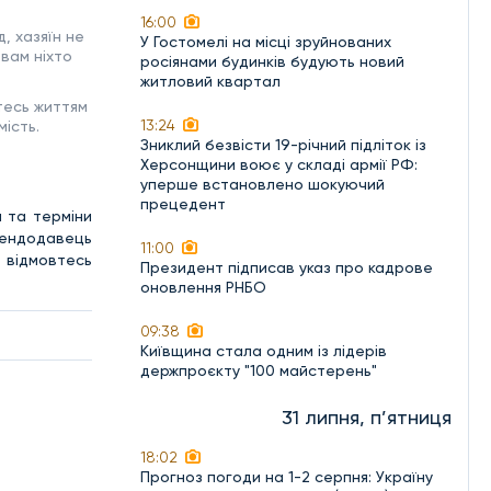
16:00
, хазяїн не
У Гостомелі на місці зруйнованих
вам ніхто
росіянами будинків будують новий
житловий квартал
тесь життям
13:24
мість.
Зниклий безвісти 19-річний підліток із
Херсонщини воює у складі армії РФ:
уперше встановлено шокуючий
прецедент
и та терміни
орендодавець
11:00
е відмовтесь
Президент підписав указ про кадрове
оновлення РНБО
09:38
Київщина стала одним із лідерів
держпроєкту "100 майстерень"
31 липня, п’ятниця
18:02
Прогноз погоди на 1-2 серпня: Україну