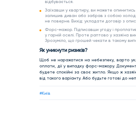
відбувається.
Заїхавши у квартиру, ви можете опинитись 
залишив диван або забрав з собою холодил
не поверне. Вихід: укладати договір з опи
Форс-мажор. Підписавши угоду і проплатив
у гарній оселі. Проте раптово у хазяїна в
Зрозуміло, що грошей чекати в такому вип
Як уникнути ризиків?
Щоб не наражатися на небезпеку, варто укл
оплати, дії у випадку форс-мажору. Документ
будете спокійні за своє житло. Якщо ж хазяї
від такого варіанту. Або будьте готові до н
#Київ