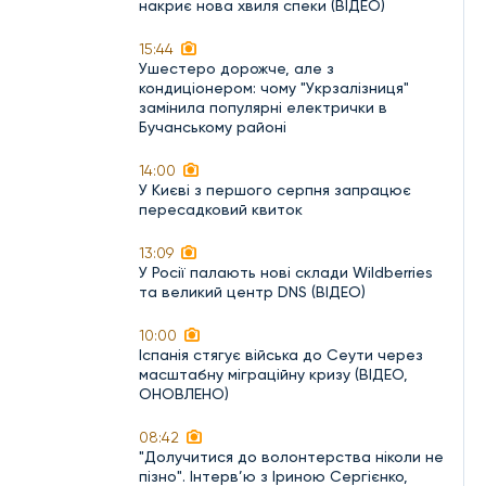
накриє нова хвиля спеки (ВІДЕО)
15:44
Ушестеро дорожче, але з
кондиціонером: чому "Укрзалізниця"
замінила популярні електрички в
Бучанському районі
14:00
У Києві з першого серпня запрацює
пересадковий квиток
13:09
У Росії палають нові склади Wildberries
та великий центр DNS (ВІДЕО)
10:00
Іспанія стягує війська до Сеути через
масштабну міграційну кризу (ВІДЕО,
ОНОВЛЕНО)
08:42
"Долучитися до волонтерства ніколи не
пізно". Інтерв’ю з Іриною Сергієнко,