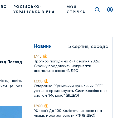
PRO
РОСІЙСЬКО-
МОЯ
УКРАЇНСЬКА ВІЙНА
СТРІЧКА
Новини
5 серпня, середа
17:45
Прогноз погоди на 6-7 серпня 2026:
ляд Погляд
Україну продовжить накривати
аномальна спека (ВІДЕО)
сть, навіть
13:08
бити це без
Операцію "Кримський рубильник OFF"
успішно продовжують Сили безпілотних
систем "Мадяра" (ВІДЕО)
12:00
"Флеш": До 100 балістичних ракет на
місяць може запускати РФ (ВІДЕО)