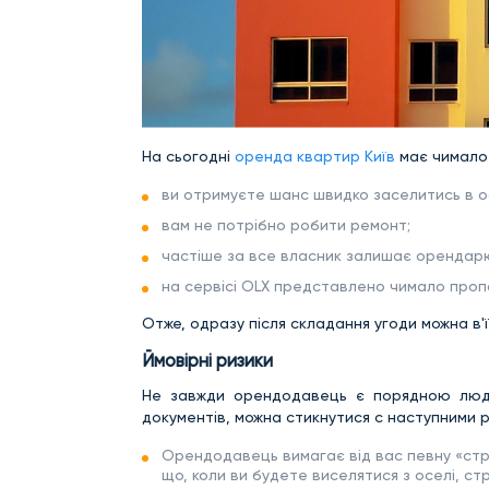
На сьогодні
оренда квартир Київ
має чимало
ви отримуєте шанс швидко заселитись в о
вам не потрібно робити ремонт;
частіше за все власник залишає орендарю 
на сервісі OLX представлено чимало пропо
Отже, одразу після складання угоди можна в'
Ймовірні ризики
Не завжди орендодавець є порядною люди
документів, можна стикнутися с наступними р
Орендодавець вимагає від вас певну «стра
що, коли ви будете виселятися з оселі, с