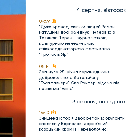
4 серпня, вівторок
09:59
"Дуже вражає, скільки людей Роман
Ратушний досі об'єднує". Інтерв’ю з
Тетяною Терен – журналісткою,
культурною менеджеркою,
співкоординаторкою фестивалю
"Протасів Яр"
08:14
Загинула 25-річна парамедикиня
добровольчого батальйону
"Госпітальєри" Єва Ройтер, відома під
позивним "Еліпс"
3 серпня, понеділок
15:40
Знищена історія двох регіонів: окупанти
спалили у Бериславі дерев'яний
козацький храм із Переволочної