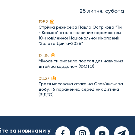
25 липня, субота
19:52
Стрічка режисера Павла Острікова "Ти
- Космос" стала головним переможцем
10-ї ювілейної Національної кінопремії
"Золота Дзиґа-2026"
12:08
Міносвіти оновило портал для навчання
дітей за кордоном (ФОТО)
08:27
Третя масована атака на Слов'янськ за
добу: 16 поранених, серед них дитина
(ВІДЕО)
йте за новинами у