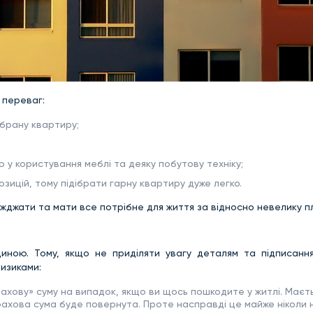
 переваг:
брану квартиру;
у користування меблі та деяку побутову техніку;
зицій, тому підібрати гарну квартиру дуже легко.
їжджати та мати все потрібне для життя за відносно невелику п
ною. Тому, якщо не приділяти увагу деталям та підписанн
изиками:
хову» суму на випадок, якщо ви щось пошкодите у житлі. Маєтьс
трахова сума буде повернута. Проте насправді це майже ніколи 