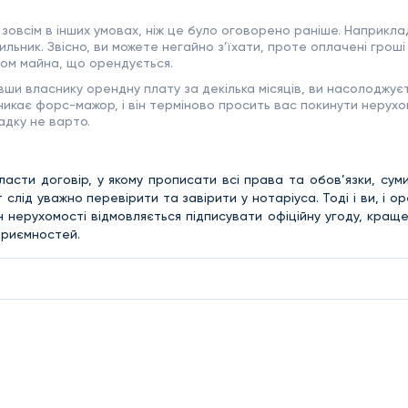
зовсім в інших умовах, ніж це було оговорено раніше. Наприклад
ьник. Звісно, ви можете негайно з’їхати, проте оплачені гроші 
сом майна, що орендується.
ши власнику орендну плату за декілька місяців, ви насолоджує
иникає форс-мажор, і він терміново просить вас покинути нерухо
адку не варто.
асти договір, у якому прописати всі права та обов’язки, сум
 слід уважно перевірити та завірити у нотаріуса. Тоді і ви, і 
н нерухомості відмовляється підписувати офіційну угоду, кращ
еприємностей.