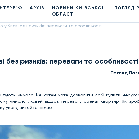
ІНТЕРВ'Ю
АРХІВ
НОВИНИ КИЇВСЬКОЇ
ПОГЛЯД.
ОБЛАСТІ
 у Києві без ризиків: переваги та особливості
і без ризиків: переваги та особливості
Погляд Пог
тують чимало. Не кожен може дозволити собі купити нерухомі
ому чимало людей віддає перевагу оренді квартир. Як зро
ву увагу, читайте нижче.