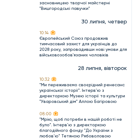
засновницею творчої майстерні
"Вишгородські павучки"
30 липня, четвер
10:14
Європейський Союз продовжив
тимчасовий захист для українців до
2028 року, запровадивши нові умови для
військовозобов'язаних чоловіків
28 липня, вівторок
10:32
"Ми переживаємо своєрідний ренесанс
української історії". Інтерв’ю з
директоркою Музею історії та культури
"Уваровський дім" Аллою Багіровою
08:00
"Мрію, щоб потреби в нашій роботі не
було". Інтерв’ю з директоркою
благодійного фонду "До України з
любов’ю" Тетяною Рябоволовою