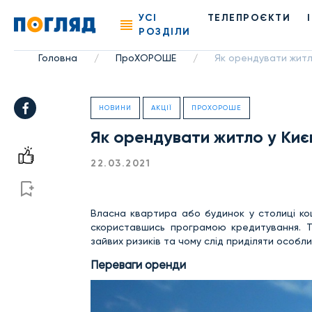
УСІ
ТЕЛЕПРОЄКТИ
РОЗДІЛИ
Головна
ПроХОРОШЕ
Як орендувати житло
/
/
НОВИНИ
АКЦІЇ
ПРОХОРОШЕ
Як орендувати житло у Києв
22.03.2021
Власна квартира або будинок у столиці кош
скориставшись програмою кредитування. Т
зайвих ризиків та чому слід приділяти особли
Переваги оренди