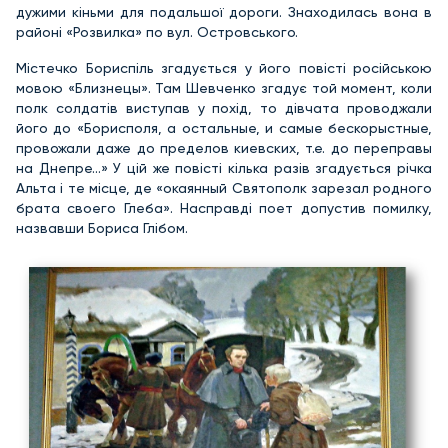
дужими кіньми для подальшої дороги. Знаходилась вона в
районі «Розвилка» по вул. Островського.
Містечко Бориспіль згадується у його повісті російською
мовою «Близнецы». Там Шевченко згадує той момент, коли
полк солдатів виступав у похід, то дівчата проводжали
його до «Борисполя, а остальные, и самые бескорыстные,
провожали даже до пределов киевских, т.е. до переправы
на Днепре…» У цій же повісті кілька разів згадується річка
Альта і те місце, де «окаянный Святополк зарезал родного
брата своего Глеба». Насправді поет допустив помилку,
назвавши Бориса Глібом.