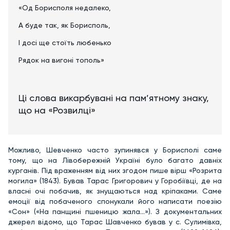
«Од Борисполя недалеко,
А буде так, як Борисполь,
І досі ще стоїть любенько
Рядок на вигоні тополь»
Ці слова викарбувані на пам’ятному знаку,
що на «Розвилці»
Можливо, Шевченко часто зупинявся у Борисполі саме
тому, що на Лівобережній Україні було багато давніх
курганів. Під враженням від них згодом пише вірш «Розрита
могила» (1843). Бував Тарас Григорович у Горобіївці, де на
власні очі побачив, як знущаються над кріпаками. Саме
емоції від побаченого спонукали його написати поезію
«Сон» («На панщині пшеницю жала…»). З документальних
джерел відомо, що Тарас Шавченко бував у с. Сулимівка,