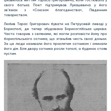
свого батька. Поет підтримував Лукашевича у його
зв’язках з «Союзом благоденства», Південним
товариством.
Любив Тарас Григорович бувати на Петрусевій леваді у
Борисполі, де тепер збудована Борисоглібська церква.
Часто говорив з селянами, які могли розповісти йому про
бориспільського сотника, що зганьбив честь своєї доньки.
За це люди називали його проклятим сотником і оминали
його дім. Біля двору сотника росли тополі, а будинок стояв
пустим.