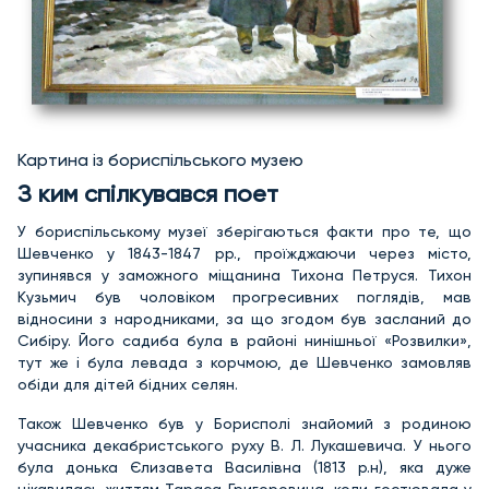
Картина із бориспільського музею
З ким спілкувався поет
У бориспільському музеї зберігаються факти про те, що
Шевченко у 1843-1847 рр., проїжджаючи через місто,
зупинявся у заможного міщанина Тихона Петруся. Тихон
Кузьмич був чоловіком прогресивних поглядів, мав
відносини з народниками, за що згодом був засланий до
Сибіру. Його садиба була в районі нинішньої «Розвилки»,
тут же і була левада з корчмою, де Шевченко замовляв
обіди для дітей бідних селян.
Також Шевченко був у Борисполі знайомий з родиною
учасника декабристського руху В. Л. Лукашевича. У нього
була донька Єлизавета Василівна (1813 р.н), яка дуже
цікавилась життям Тараса Григоровича, коли гостювала у