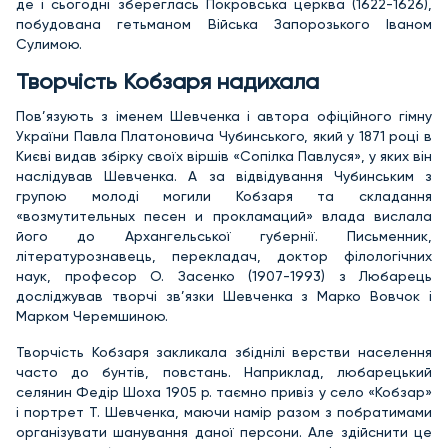
де і сьогодні збереглась Покровська церква (1622-1626),
побудована гетьманом Війська Запорозького Іваном
Сулимою.
Творчість Кобзаря надихала
Пов’язують з іменем Шевченка і автора офіційного гімну
України Павла Платоновича Чубинського, який у 1871 році в
Києві видав збірку своїх віршів «Сопілка Павлуся», у яких він
наслідував Шевченка. А за відвідування Чубинським з
групою молоді могили Кобзаря та складання
«возмутительных песен и прокламаций» влада вислала
його до Архангельської губернії. Письменник,
літературознавець, перекладач, доктор філологічних
наук, професор О. Засенко (1907-1993) з Любарець
досліджував творчі зв’язки Шевченка з Марко Вовчок і
Марком Черемшиною.
Творчість Кобзаря закликала збіднілі верстви населення
часто до бунтів, повстань. Наприклад, любарецький
селянин Федір Шоха 1905 р. таємно привіз у село «Кобзар»
і портрет Т. Шевченка, маючи намір разом з побратимами
організувати шанування даної персони. Але здійснити це