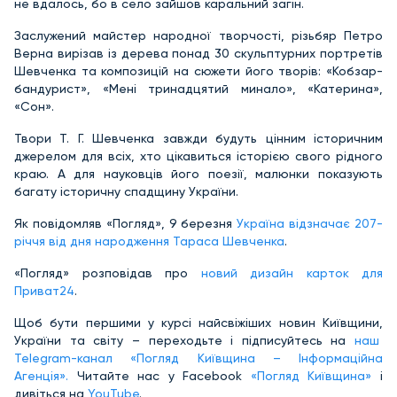
не вдалось, бо в село зайшов каральний загін.
Заслужений майстер народної творчості, різьбяр Петро
Верна вирізав із дерева понад 30 скульптурних портретів
Шевченка та композицій на сюжети його творів: «Кобзар-
бандурист», «Мені тринадцятий минало», «Катерина»,
«Сон».
Твори Т. Г. Шевченка завжди будуть цінним історичним
джерелом для всіх, хто цікавиться історією свого рідного
краю. А для науковців його поезії, малюнки показують
багату історичну спадщину України.
Як повідомляв «Погляд», 9 березня
Україна відзначає 207-
річчя від дня народження Тараса Шевченка
.
«Погляд» розповідав про
новий дизайн карток для
Приват24
.
Щоб бути першими у курсі найсвіжіших новин Київщини,
України та світу – переходьте і підписуйтесь на
наш
Telegram-канал «Погляд Київщина – Інформаційна
Агенція».
Читайте нас у Facebook
«Погляд Київщина»
і
дивіться на
YouTube
.