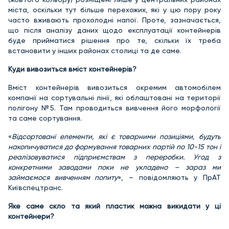
міста, оскільки тут більше перехожих, які у цю пору року
часто вживають прохолодні напої. Проте, зазначається,
що після аналізу даних щодо експлуатації контейнерів
буде прийматися рішення про те, скільки їх треба
встановити у інших районах столиці та де саме.
Куди вивозиться вміст контейнерів?
Вміст контейнерів вивозиться окремим автомобілем
компанії на сортувальні лінії, які облаштовані на території
полігону №5. Там проводиться вивчення його морфології
та саме сортування.
«
Відсортовані елементи, які є товарними позиціями, будуть
накопичуватися до формування товарних партій по 10-15 тон і
реалізовуватися підприємствам з переробки. Угод з
конкретними заводами поки не укладено – зараз ми
займаємося вивченням попиту
», – повідомляють у ПрАТ
Київспецтранс.
Яке саме скло та який пластик можна викидати у ці
контейнери?