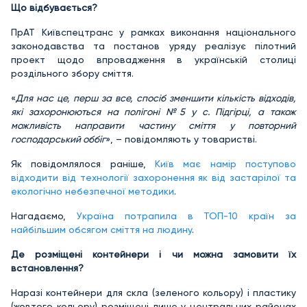
Що відбувається?
ПрАТ Київспецтранс у рамках виконання національного
законодавства та постанов уряду реалізує пілотний
проект щодо впровадження в українській столиці
роздільного збору сміття.
«
Для нас це, перш за все, спосіб зменшити кількість відходів,
які захоронюються на полігоні №5 у с. Підгірці, а також
можливість направити частину сміття у повторний
господарський оббіг
», – повідомляють у товаристві.
Як повідомлялося раніше,
Київ має намір поступово
відходити від технології захоронення як від застарілої та
екологічно небезпечної методики
.
Нагадаємо,
Україна потрапила в ТОП-10 країн за
найбільшим обсягом сміття на людину
.
Де розміщені контейнери і чи можна замовити їх
встановлення?
Наразі контейнери для скла (зеленого кольору) і пластику
(жовтого кольору) розміщені лише у центральних районах