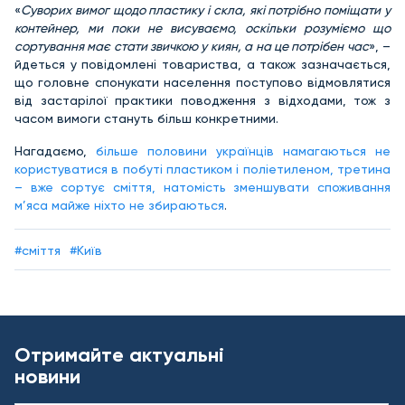
«
Суворих вимог щодо пластику і скла, які потрібно поміщати у
контейнер, ми поки не висуваємо, оскільки розуміємо що
сортування має стати звичкою у киян, а на це потрібен час
», –
йдеться у повідомлені товариства, а також зазначається,
що головне спонукати населення поступово відмовлятися
від застарілої практики поводження з відходами, тож з
часом вимоги стануть більш конкретними.
Нагадаємо,
більше половини українців намагаються не
користуватися в побуті пластиком і поліетиленом, третина
– вже сортує сміття, натомість зменшувати споживання
м’яса майже ніхто не збираються
.
#сміття
#Київ
Отримайте актуальні
новини