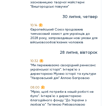
засновницею творчої майстерні
"Вишгородські павучки"
30 липня, четвер
10:14
Європейський Союз продовжив
тимчасовий захист для українців до
2028 року, запровадивши нові умови для
військовозобов'язаних чоловіків
28 липня, вівторок
10:32
"Ми переживаємо своєрідний ренесанс
української історії". Інтерв’ю з
директоркою Музею історії та культури
"Уваровський дім" Аллою Багіровою
08:00
"Мрію, щоб потреби в нашій роботі не
було". Інтерв’ю з директоркою
благодійного фонду "До України з
любов’ю" Тетяною Рябоволовою