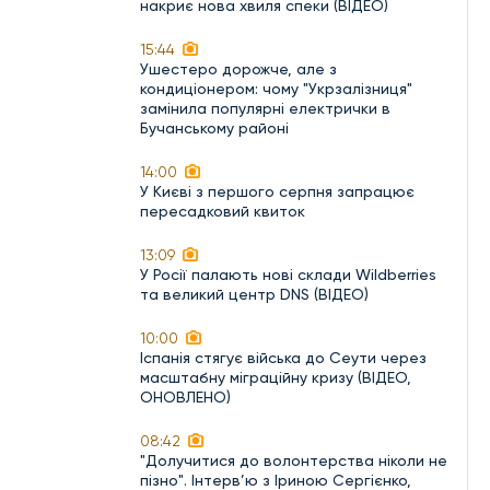
накриє нова хвиля спеки (ВІДЕО)
15:44
Ушестеро дорожче, але з
кондиціонером: чому "Укрзалізниця"
замінила популярні електрички в
Бучанському районі
14:00
У Києві з першого серпня запрацює
пересадковий квиток
13:09
У Росії палають нові склади Wildberries
та великий центр DNS (ВІДЕО)
10:00
Іспанія стягує війська до Сеути через
масштабну міграційну кризу (ВІДЕО,
ОНОВЛЕНО)
08:42
"Долучитися до волонтерства ніколи не
пізно". Інтерв’ю з Іриною Сергієнко,