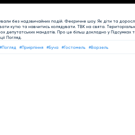
кували без надзвичайних подій. Феєричне шоу. Як діти та доросл
тувати кутю та навчитись колядувати. ТВК на свята. Територіал
ьох депутатських мандатів. Про це більш докладно у Підсумках т
ії Погляд.
#Погляд
#Приірпіння
#Буча
#Гостомель
#Ворзель