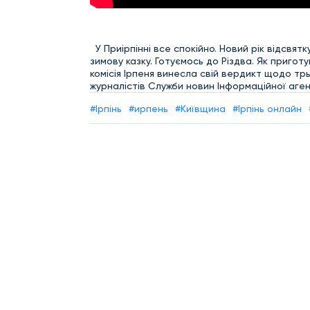
У Приірпінні все спокійно. Новий рік відсвят
зимову казку. Готуємось до Різдва. Як приго
комісія Ірпеня винесла свій вердикт щодо тр
журналістів Служби новин Інформаційної агенц
#Ірпінь
#ирпень
#Київщина
#Ірпінь онлайн