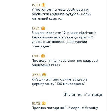
16:00
У Гостомелі на місці зруйнованих
росіянами будинків будують новий
житловий квартал
13:24
Зниклий безвісти 19-річний підліток із
Херсонщини воює у складі армії РФ:
уперше встановлено шокуючий
прецедент
11:00
Президент підписав указ про кадрове
оновлення РНБО
09:38
Київщина стала одним із лідерів
держпроєкту "100 майстерень"
31 липня, п’ятниця
18:02
Прогноз погоди на 1-2 серпня: Україну