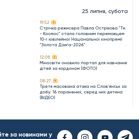
25 липня, субота
19:52
Стрічка режисера Павла Острікова "Ти
- Космос" стала головним переможцем
10-ї ювілейної Національної кінопремії
"Золота Дзиґа-2026"
12:08
Міносвіти оновило портал для навчання
дітей за кордоном (ФОТО)
08:27
Третя масована атака на Слов'янськ за
добу: 16 поранених, серед них дитина
(ВІДЕО)
йте за новинами у