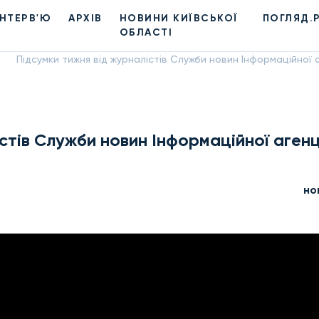
ІНТЕРВ'Ю
АРХІВ
НОВИНИ КИЇВСЬКОЇ
ПОГЛЯД.
ОБЛАСТІ
Підсумки тижня від журналістів Служби новин Інформаційної аг
стів Служби новин Інформаційної агенц
но