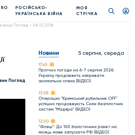
PRO
РОСІЙСЬКО-
МОЯ
УКРАЇНСЬКА ВІЙНА
СТРІЧКА
енції Погляд - 06.01.2018
Новини
5 серпня, середа
ії
17:45
Прогноз погоди на 6-7 серпня 2026:
Україну продовжить накривати
вин Погляд
аномальна спека (ВІДЕО)
13:08
Операцію "Кримський рубильник OFF"
успішно продовжують Сили безпілотних
систем "Мадяра" (ВІДЕО)
12:00
"Флеш": До 100 балістичних ракет на
місяць може запускати РФ (ВІДЕО)