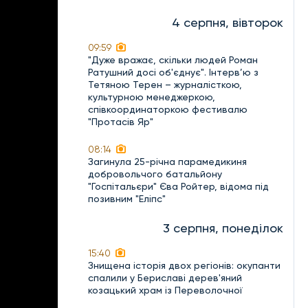
4 серпня, вівторок
09:59
"Дуже вражає, скільки людей Роман
Ратушний досі об'єднує". Інтерв’ю з
Тетяною Терен – журналісткою,
культурною менеджеркою,
співкоординаторкою фестивалю
"Протасів Яр"
08:14
Загинула 25-річна парамедикиня
добровольчого батальйону
"Госпітальєри" Єва Ройтер, відома під
позивним "Еліпс"
3 серпня, понеділок
15:40
Знищена історія двох регіонів: окупанти
спалили у Бериславі дерев'яний
козацький храм із Переволочної