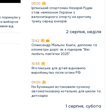
09:00
Ірпінський спортсмен Назарій Рудяк
став чемпіоном України з
велосипедного спорту на критому
і поринули у
треку серед юніорів
ьна виборча
ижня від
2 серпня, неділя
12:42
Олександр Мальон: Книги, дипломи та
кілометри доріг: як я підкорив "Вікі
любить пам'ятки 2025"
10:58
Яготинське для дітей відновило
виробництво після атаки РФ
09:00
На Бучанщині встановили сучасну
автоматизовану котельню для школи та
дитсадка
1 серпня, субота