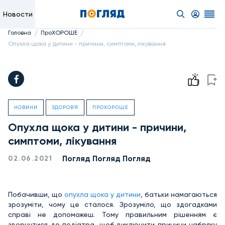
Новости
/
/
Головна
ПроХОРОШЕ
Опухла щока у дитини - причини, симптоми, лікування
НОВИНИ
ЗДОРОВ'Я
ПРОХОРОШЕ
Опухла щока у дитини - причини,
симптоми, лікування
Погляд Погляд Погляд
02.06.2021
Побачивши, що
опухла щока у дитини
, батьки намагаються
зрозуміти, чому це сталося. Зрозуміло, що здогадками
справі не допоможеш. Тому правильним рішенням є
звернутися до педіатра, щоб виключити причини набряку