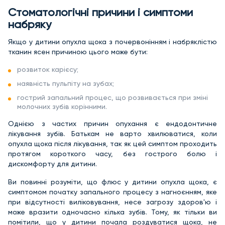
Стоматологічні причини і симптоми
набряку
Якщо у дитини опухла щока з почервонінням і набряклістю
тканин ясен причиною цього може бути:
розвиток карієсу;
наявність пульпіту на зубах;
гострий запальний процес, що розвивається при зміні
молочних зубів корінними.
Однією з частих причин опухання є ендодонтичне
лікування зубів. Батькам не варто хвилюватися, коли
опухла щока після лікування, так як цей симптом проходить
протягом короткого часу, без гострого болю і
дискомфорту для дитини.
Ви повинні розуміти, що флюс у дитини опухла щока, є
симптомом початку запального процесу з нагноєнням, яке
при відсутності виліковування, несе загрозу здоров'ю і
може вразити одночасно кілька зубів. Тому, як тільки ви
помітили, що у дитини почала роздуватися щока, не