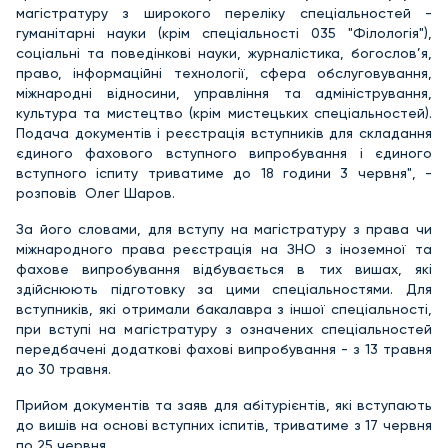
магістратуру з широкого переліку спеціальностей -
гуманітарні науки (крім спеціальності 035 "Філологія"),
соціальні та поведінкові науки, журналістика, богослов’я,
право, інформаційні технології, сфера обслуговування,
міжнародні відносини, управління та адміністрування,
культура та мистецтво (крім мистецьких спеціальностей).
Подача документів і реєстрація вступників для складання
єдиного фахового вступного випробування і єдиного
вступного іспиту триватиме до 18 години 3 червня", -
розповів Олег Шаров.
За його словами, для вступу на магістратуру з права чи
міжнародного права реєстрація на ЗНО з іноземної та
фахове випробування відбувається в тих вишах, які
здійснюють підготовку за цими спеціальностями. Для
вступників, які отримали бакалавра з іншої спеціальності,
при вступі на магістратуру з означених спеціальностей
передбачені додаткові фахові випробування - з 13 травня
до 30 травня.
Прийом документів та заяв для абітурієнтів, які вступають
до вишів на основі вступних іспитів, триватиме з 17 червня
по 25 червня.