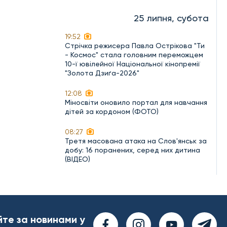
25 липня, субота
19:52
Стрічка режисера Павла Острікова "Ти
- Космос" стала головним переможцем
10-ї ювілейної Національної кінопремії
"Золота Дзиґа-2026"
12:08
Міносвіти оновило портал для навчання
дітей за кордоном (ФОТО)
08:27
Третя масована атака на Слов'янськ за
добу: 16 поранених, серед них дитина
(ВІДЕО)
йте за новинами у