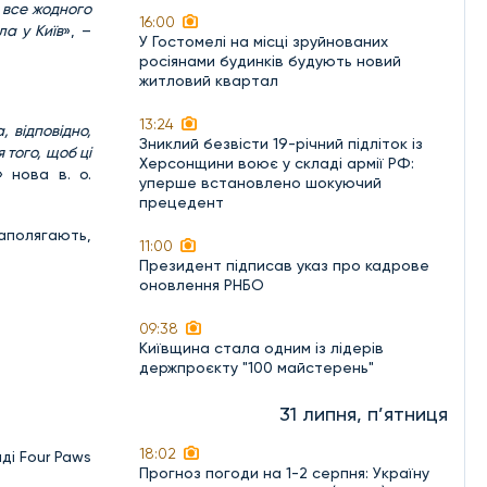
а все жодного
16:00
ла у Київ
», –
У Гостомелі на місці зруйнованих
росіянами будинків будують новий
житловий квартал
13:24
 відповідно,
Зниклий безвісти 19-річний підліток із
 того, щоб ці
Херсонщини воює у складі армії РФ:
 нова в. о.
уперше встановлено шокуючий
прецедент
аполягають,
11:00
Президент підписав указ про кадрове
оновлення РНБО
09:38
Київщина стала одним із лідерів
держпроєкту "100 майстерень"
31 липня, п’ятниця
18:02
ді Four Paws
Прогноз погоди на 1-2 серпня: Україну