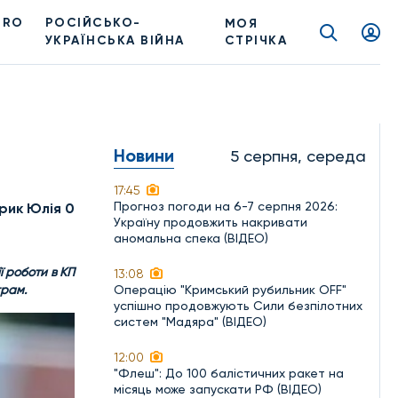
PRO
РОСІЙСЬКО-
МОЯ
УКРАЇНСЬКА ВІЙНА
СТРІЧКА
Новини
5 серпня, середа
17:45
Прогноз погоди на 6-7 серпня 2026:
рик Юлія 0
Україну продовжить накривати
аномальна спека (ВІДЕО)
 роботи в КП
13:08
грам.
Операцію "Кримський рубильник OFF"
успішно продовжують Сили безпілотних
систем "Мадяра" (ВІДЕО)
12:00
"Флеш": До 100 балістичних ракет на
місяць може запускати РФ (ВІДЕО)