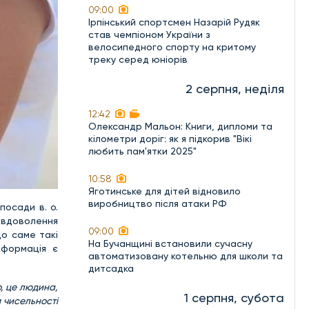
09:00
Ірпінський спортсмен Назарій Рудяк
став чемпіоном України з
велосипедного спорту на критому
треку серед юніорів
2 серпня, неділя
12:42
Олександр Мальон: Книги, дипломи та
кілометри доріг: як я підкорив "Вікі
любить пам'ятки 2025"
10:58
Яготинське для дітей відновило
виробництво після атаки РФ
посади в. о.
евдоволення
09:00
о саме такі
На Бучанщині встановили сучасну
нформація є
автоматизовану котельню для школи та
дитсадка
о, це людина,
1 серпня, субота
 чисельності