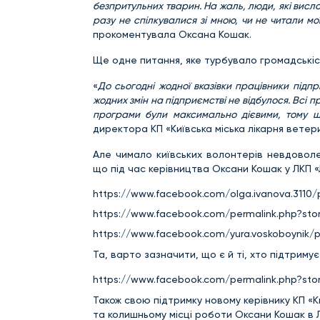
безпритульних тварин. На жаль, люди, які висло
разу не спілкувалися зі мною, чи не читали мо
прокоментувала Оксана Кошак.
Ще одне питання, яке турбувало громадськіст
«
До сьогодні жодної вказівки працівники підпр
жодних змін на підприємстві не відбулося. Всі 
програми були максимально дієвими, тому що
директора КП «Київська міська лікарня ветер
Але чимало київських волонтерів невдоволе
що під час керівництва Оксани Кошак у ЛКП «
https://www.facebook.com/olga.ivanova.3110
https://www.facebook.com/permalink.php?st
https://www.facebook.com/yura.voskoboynik/
Та, варто зазначити, що є й ті, хто підтрим
https://www.facebook.com/permalink.php?sto
Також свою підтримку новому керівнику КП «К
та колишньому місці роботи Оксани Кошак в 