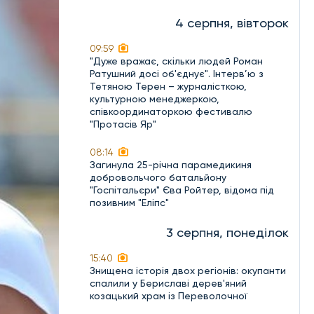
4 серпня, вівторок
09:59
"Дуже вражає, скільки людей Роман
Ратушний досі об'єднує". Інтерв’ю з
Тетяною Терен – журналісткою,
культурною менеджеркою,
співкоординаторкою фестивалю
"Протасів Яр"
08:14
Загинула 25-річна парамедикиня
добровольчого батальйону
"Госпітальєри" Єва Ройтер, відома під
позивним "Еліпс"
3 серпня, понеділок
15:40
Знищена історія двох регіонів: окупанти
спалили у Бериславі дерев'яний
козацький храм із Переволочної