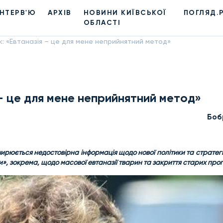
ІНТЕРВ'Ю
АРХІВ
НОВИНИ КИЇВСЬКОЇ
ПОГЛЯД.
ОБЛАСТІ
: «Евтаназія – це для мене неприйнятний метод»
– це для мене неприйнятний метод»
Боб
рюється недостовірна інформація щодо нової політики та стратегії
и», зокрема, щодо масової евтаназії тварин та закриття старих про