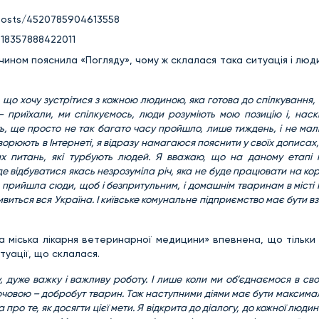
posts/4520785904613558
618357888422011
ином пояснила «Погляду», чому ж склалася така ситуація і лю
 що хочу зустрітися з кожною людиною, яка готова до спілкування,
 приїхали, ми спілкуємось, люди розуміють мою позицію і, наскі
, ще просто не так багато часу пройшло, лише тиждень, і не мали
оворюють в Інтернеті, я відразу намагаюся пояснити у своїх дописах
х питань, які турбують людей. Я вважаю, що на даному етапі 
де відбуватися якась незрозуміла річ, яка не буде працювати на ко
я прийшла сюди, щоб і безпритульним, і домашнім тваринам в місті
виться вся Україна. І київське комунальне підприємство має бути вз
ка міська лікарня ветеринарної медицини» впевнена, що тільки
туації, що склалася.
, дуже важку і важливу роботу. І лише коли ми об’єднаємося в сво
лючовою – добробут тварин. Тож наступними діями має бути максима
ро те, як досягти цієї мети. Я відкрита до діалогу, до кожної людин