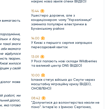
накриє нова хвиля спеки (ВІДЕО)
15:44
Ушестеро дорожче, але з
кондиціонером: чому "Укрзалізниця"
ди вимагають
замінила популярні електрички в
Бучанському районі
 порозуміння,
14:00
льки я бачу,
У Києві з першого серпня запрацює
 такої змоги
пересадковий квиток
, аби якомога
не відбулося
13:09
ристь тварин.
У Росії палають нові склади Wildberries
 Києві жилося
та великий центр DNS (ВІДЕО)
ірцем у своїй
10:00
Іспанія стягує війська до Сеути через
 діалог може
масштабну міграційну кризу (ВІДЕО,
ОНОВЛЕНО)
їй роботі, ми
08:42
льний діалог,
"Долучитися до волонтерства ніколи не
и, яка готова
пізно". Інтерв’ю з Іриною Сергієнко,