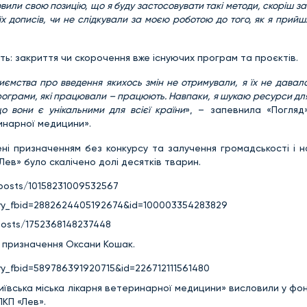
вили свою позицію, що я буду застосовувати такі методи, скоріш з
їх дописів, чи не слідкували за моєю роботою до того, як я прийш
ь: закриття чи скорочення вже існуючих програм та проєктів.
иємства про введення якихось змін не отримували, я їх не давала,
програми, які працювали – працюють. Навпаки, я шукаю ресурси для
 вони є унікальними для всієї країни
», – запевнила «Погляд»
инарної медицини».
ні призначенням без конкурсу та залучення громадськості і н
Лев» було скалічено долі десятків тварин.
/posts/10158231009532567
ory_fbid=2882624405192674&id=100003354283829
posts/1752368148237448
ує призначення Оксани Кошак.
ry_fbid=589786391920715&id=226712111561480
иївська міська лікарня ветеринарної медицини» висловили у фон
ЛКП «Лев».