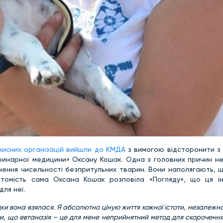
хисних організацій вийшли до КМДА
з вимогою відсторонити з 
еринарної медицини» Оксану Кошак. Одна з головних причин н
чення чисельності безпритульних тварин. Вони наполягають, щ
атомість сама Оксана Кошак розповіла «Погляду», що ця і
для неї.
ідки вона взялася. Я абсолютно ціную життя кожної істоти, незалежн
и, що евтаназія – це для мене неприйнятний метод для скорочення