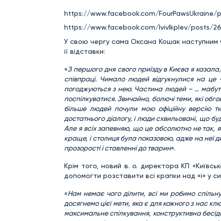
https://www.facebook.com/FourPawsUkraine/
https://www.facebook.com/lvivlkplev/posts/2
У свою чергу сама Оксана Кошак наступним ч
її відставки:
«
З першого дня свого приїзду в Києва я казала,
співпраці. Чимало людей відгукнулися на це –
погоджуються з нею. Частина людей – … мабуть
поспілкуватися. Звичайно, болючі теми, які обг
більше людей почули мою офіційну версію ти
достатнього діалогу, і люди схвильовані, що бу
Але я всіх запевняю, що це абсолютно не так, 
краще, і столиця була показовою, адже на неї ди
прозорості і ставленні до тварин
».
Крім того, новий в. о. директора КП «Київсь
допомогти розставити всі крапки над «і» у си
«
Нам немає чого ділити, всі ми робимо спільну
досягнемо цієї мети, яка є для кожного з нас к
максимальне спілкування, конструктивна бесіда п