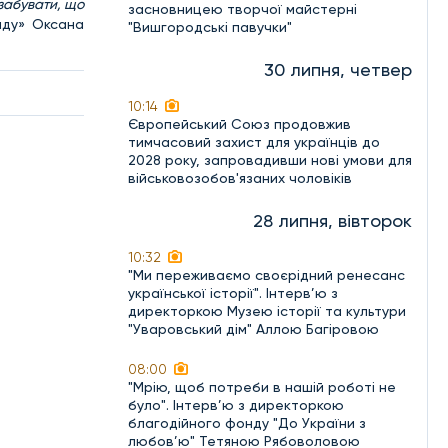
 забувати, що
засновницею творчої майстерні
яду» Оксана
"Вишгородські павучки"
30 липня, четвер
10:14
Європейський Союз продовжив
тимчасовий захист для українців до
2028 року, запровадивши нові умови для
військовозобов'язаних чоловіків
28 липня, вівторок
10:32
"Ми переживаємо своєрідний ренесанс
української історії". Інтерв’ю з
директоркою Музею історії та культури
"Уваровський дім" Аллою Багіровою
08:00
"Мрію, щоб потреби в нашій роботі не
було". Інтерв’ю з директоркою
благодійного фонду "До України з
любов’ю" Тетяною Рябоволовою