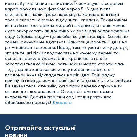
мають бути рівними та чистими. Їх замащують садовим
варом або олійною фарбою через 5–6 днів після
спилювання, коли трохи підсохнуть. Усі видалені гілки
треба скласти окремо, підсушити і спалити. Таким чином
ви позбавитеся деяких хвороб і шкідників, а попіл можна
буде використати як добриво чи засіб для обприскування
саду. Обрізка саду – це як абетка для школяра. Хочеш не
хочеш, оминути не вдасться. Найкраще робити її двічі на
рік – навесні та восени. Перед тим, як узяти пилку до рук,
згадайте, які гілки плодоносять на кожному дереві та
основні правила формування крони. Багато хто
захоплюється обрізкою, залишаючи надто короткі гілки.
Тоді дерево кине всі сили на утворення гілок, а от
плодоношення відкладеться на рік-два. Тоді раджу
пригнути гілки до землі, прив’язати їх до кілків чи стовбура.
Ви здивуєтеся, але зміну кута гілок дерево сприйме як
сигнал до плодоношення. Отже, всі помилки можна
виправити. Дбайте про свій сад і тоді врожай вас
обов’язково порадує!
Джерело
Отримайте актуальні
новини