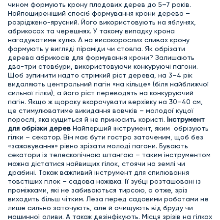
чином формують крону плодових дерев до 5–7 років.
Найпоширеніший спосіб формування крони дерева –
розріджено-ярусний. Його використовують на яблунях,
абрикосах та черешнях. У такому випадку крона
нагадуватиме кулю. А на високорослих сливах крону
формують у вигляді піраміди чи стовпа. Як обрізати
дерева абрикосів для формування крони? Залишають
два-три стовбури, використовуючи конкуруючі пагони.
Щоб зупинити надто стрімкий ріст дерева, на 3–4 рік
видаляють центральний пагін «на кільце» (біля найближчої
сильної гілки), а його ріст переводять на конкуруючий
пагін. Якщо ж щороку вкорочувати верхівку на 30–40 см,
це стимулюватиме викидання вовчків – молодої куцої
порослі, яка кущиться й не приносить користі.
Інструмент
для обрізки дерев
Найперший інструмент, яким обрізують
гілки – секатор. Він має бути гостро заточеним, щоб без
«зажовування» рівно зрізати молоді пагони. Бувають
секатори із телескопічною штангою – таким інструментом
можна дістатися найвищих гілок, стоячи на землі чи
драбині. Також важливий інструмент для спилювання
товстіших гілок – садова ножівка. Її зубці розташовані із
проміжками, які не забиваються тирсою, а отже, зріз
виходить більш чітким. Леза перед садовими роботами не
лише сильно заточують, але й очищують від бруду чи
машинної оливи. А також дезінфікують. Місця зрізів на гілках