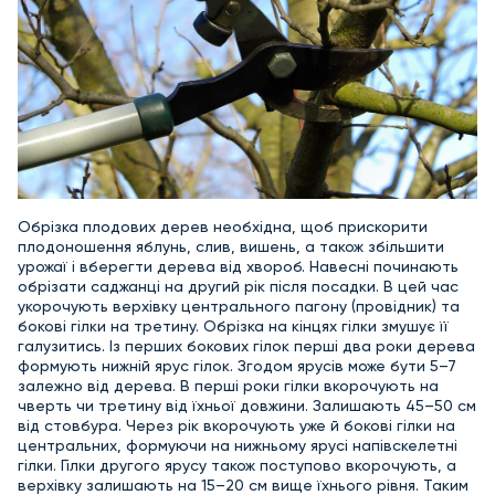
Обрізка плодових дерев необхідна, щоб прискорити
плодоношення яблунь, слив, вишень, а також збільшити
урожаї і вберегти дерева від хвороб. Навесні починають
обрізати саджанці на другий рік після посадки. В цей час
укорочують верхівку центрального пагону (провідник) та
бокові гілки на третину. Обрізка на кінцях гілки змушує її
галузитись. Із перших бокових гілок перші два роки дерева
формують нижній ярус гілок. Згодом ярусів може бути 5–7
залежно від дерева. В перші роки гілки вкорочують на
чверть чи третину від їхньої довжини. Залишають 45–50 см
від стовбура. Через рік вкорочують уже й бокові гілки на
центральних, формуючи на нижньому ярусі напівскелетні
гілки. Гілки другого ярусу також поступово вкорочують, а
верхівку залишають на 15–20 см вище їхнього рівня. Таким